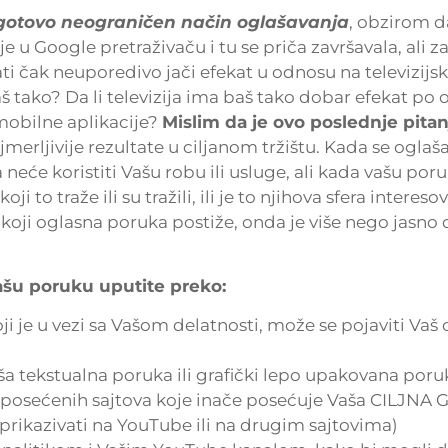
gotovo neograničen način oglašavanja
, obzirom 
 u Google pretraživaču i tu se priča završavala, ali z
 čak neuporedivo jači efekat u odnosu na televizijsk
 baš tako? Da li televizija ima baš tako dobar efekat po
 mobilne aplikacije?
Mislim da je ovo poslednje pitan
jmerljivije rezultate u ciljanom tržištu. Kada se ogla
će koristiti Vašu robu ili usluge, ali kada vašu poru
o traže ili su tražili, ili je to njihova sfera intereso
oji oglasna poruka postiže, onda je više nego jasno 
u poruku uputite preko:
 je u vezi sa Vašom delatnosti, može se pojaviti Vaš 
 tekstualna poruka ili grafički lepo upakovana poru
 posećenih sajtova koje inače posećuje Vaša CILJNA
rikazivati na YouTube ili na drugim sajtovima)