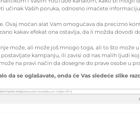
alitikom i Vašim YouTube kanalom, kako bi mogli da 
deti učinak Vaših poruka, odnosno imaćete informacij
je. Ovaj moćan alat Vam omogućava da precizno kontr
osno kakav efekat ona ostavlja, da li možda dovodi d
je može, ali može još mnogo toga, ali to što može u 
 postavljate kampanju, ili zavisi od nas malih ljudi koji
 može na pravi način da dosegne do prave osobe u pr
alo da se oglašavate, onda će Vas sledeće slike raz