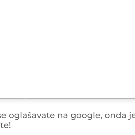
 se oglašavate na google, onda j
te!