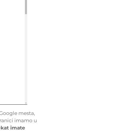
 Google mesta,
tranici imamo u
ekat imate