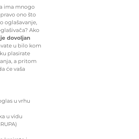
da ima mnogo
apravo ono što
o oglašavanje,
 oglašivača? Ako
je dovoljan
šavate u bilo kom
ku plasirate
vanja, a pritom
da će vaša
oglas u vrhu
ka u vidu
 GRUPA)