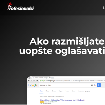
U
Ako razmišljate
uopšte oglašavat