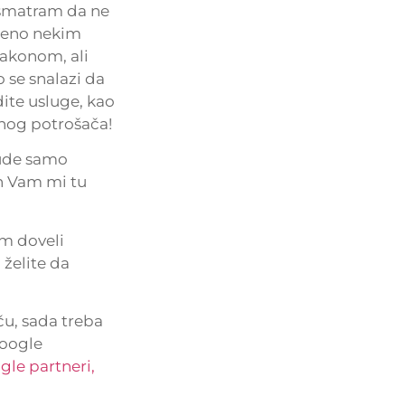
smatram da ne
njeno nekim
zakonom, ali
 se snalazi da
dite usluge, kao
lnog potrošača!
bude samo
n Vam mi tu
m doveli
 želite da
ču, sada treba
Google
gle partneri,