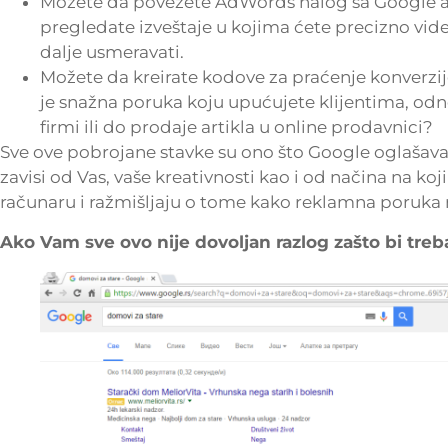
Možete da povežete AdWords nalog sa Google an
pregledate izveštaje u kojima ćete precizno vi
dalje usmeravati.
Možete da kreirate kodove za praćenje konverzi
je snažna poruka koju upućujete klijentima, odn
firmi ili do prodaje artikla u online prodavnici?
Sve ove pobrojane stavke su ono što Google oglašavan
zavisi od Vas, vaše kreativnosti kao i od načina na koji
računaru i ražmišljaju o tome kako reklamna poruka
Ako Vam sve ovo nije dovoljan razlog zašto bi treb