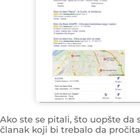
Ako ste se pitali, što uopšte da
članak koji bi trebalo da pročita