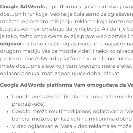
Google AdWords
je platforma koja Vam dozvoljava
dostupnih funkcija. Većina je čula samo za oglašavanje
možete je po mom mišljenju, reklama koja može imati
što još uvek neki smatraju da je najbolje. Ali da li je
je tako, zašto onda sve televizije prave web portale i
odgovor
na to koji način oglašavanja ima najjače i na
drugom mediju Vas će možda videti i neko ko nikada ne
preko moćne AdWords platforme vrlo ciljano onima koji t
imate dostupne alate koji Vam precizno mere efekat k
oglasna poruka imati zapanjujuće dobar efekat.
Google AdWords platforma Vam omogućava da Vaš
Google pretraživača (kada neko ukuca termin koji
pretraživača)
Google mreža multimedijalnog oglašavanja (Vaša
banera, može se prikazivati na milionima dobro
Video oglašavanje (Vaša video reklama se može p