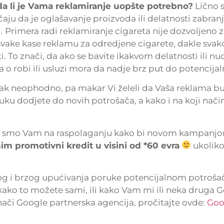
 da li je Vama reklamiranje uopšte potrebno?
Lično 
učaju da je oglašavanje proizvoda ili delatnosti zabra
 Primera radi reklamiranje cigareta nije dozvoljeno 
vake kase reklamu za odredjene cigarete, dakle svako
 To znači, da ako se bavite ikakvom delatnosti ili nu
 o robi ili usluzi mora da nadje brz put do potencija
pak neophodno, pa makar Vi želeli da Vaša reklama 
u dodjete do novih potrošača, a kako i na koji nači
 da smo Vam na raspolaganju kako bi novom kampanjo
m promotivni kredit u visini od *60 evra
ukoliko
asnog i brzog upućivanja poruke potencijalnom potroša
ako to možete sami, ili kako Vam mi ili neka druga 
ači Google partnerska agencija, pročitajte ovde:
Goo