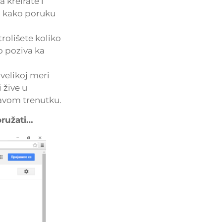
kreirate i
u kako poruku
olišete koliko
o poziva ka
velikoj meri
 žive u
avom trenutku.
oružati…