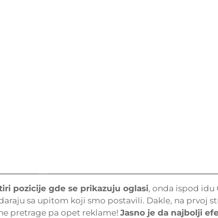
iri pozicije gde se prikazuju oglasi
, onda ispod idu
araju sa upitom koji smo postavili. Dakle, na prvoj s
tne pretrage pa opet reklame!
Jasno je da najbolji ef