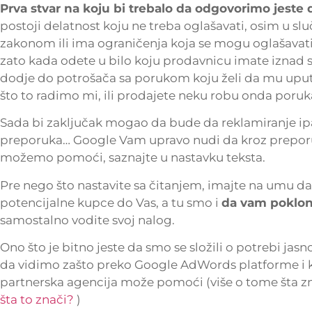
Prva stvar na koju bi trebalo da odgovorimo jeste
postoji delatnost koju ne treba oglašavati, osim u sl
zakonom ili ima ograničenja koja se mogu oglašavati.
zato kada odete u bilo koju prodavnicu imate iznad s
dodje do potrošača sa porukom koju želi da mu uputi.
što to radimo mi, ili prodajete neku robu onda poruka
Sada bi zaključak mogao da bude da reklamiranje i
preporuka… Google Vam upravo nudi da kroz preporuk
možemo pomoći, saznajte u nastavku teksta.
Pre nego što nastavite sa čitanjem, imajte na umu
potencijalne kupce do Vas, a tu smo i
da vam pokloni
samostalno vodite svoj nalog.
Ono što je bitno jeste da smo se složili o potrebi j
da vidimo zašto preko Google AdWords platforme i k
partnerska agencija može pomoći (više o tome šta zn
šta to znači?
)