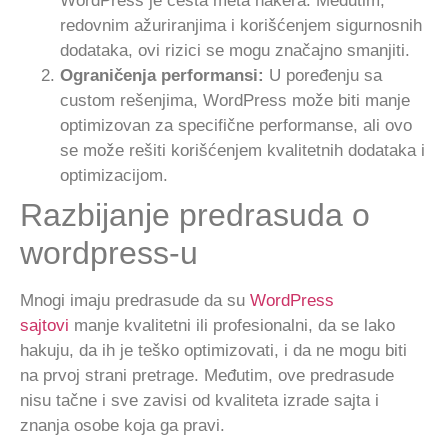
WordPress je česta meta hakera. Međutim,
redovnim ažuriranjima i korišćenjem sigurnosnih
dodataka, ovi rizici se mogu značajno smanjiti.
Ograničenja performansi:
U poređenju sa
custom rešenjima, WordPress može biti manje
optimizovan za specifične performanse, ali ovo
se može rešiti korišćenjem kvalitetnih dodataka i
optimizacijom.
Razbijanje predrasuda o
wordpress-u
Mnogi imaju predrasude da su
WordPress
sajtovi
manje kvalitetni ili profesionalni, da se lako
hakuju, da ih je teško optimizovati, i da ne mogu biti
na prvoj strani pretrage. Međutim, ove predrasude
nisu tačne i sve zavisi od kvaliteta izrade sajta i
znanja osobe koja ga pravi.