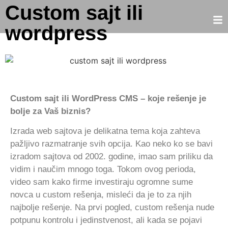
Custom sajt ili
wordpress
Custom sajt ili WordPress CMS – koje rešenje je
bolje za Vaš biznis?
Izrada web sajtova je delikatna tema koja zahteva
pažljivo razmatranje svih opcija. Kao neko ko se bavi
izradom sajtova od 2002. godine, imao sam priliku da
vidim i naučim mnogo toga. Tokom ovog perioda,
video sam kako firme investiraju ogromne sume
novca u custom rešenja, misleći da je to za njih
najbolje rešenje. Na prvi pogled, custom rešenja nude
potpunu kontrolu i jedinstvenost, ali kada se pojavi