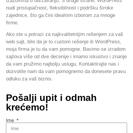
izazovima u održavanju. S druge strane, WordPress
nudi pristupačnost, fleksibilnost i podršku široke
zajednice, što ga čini idealnim izborom za mnoge
firme.
Ako ste u potrazi za najkvalitetnijim rešenjem za vaš
web sajt, bilo da je to custom rešenje ili WordPress,
moja firma je tu da vam pomogne. Bavimo se izradom
sajtova više od dve decenije i imamo iskustvo i znanje
da vam pružimo najbolju uslugu. Kontaktirajte nas i
dozvolite nam da vam pomognemo da donesete pravu
odluku za vaš biznis.
Pošalji upit i odmah
krećemo!
Ime