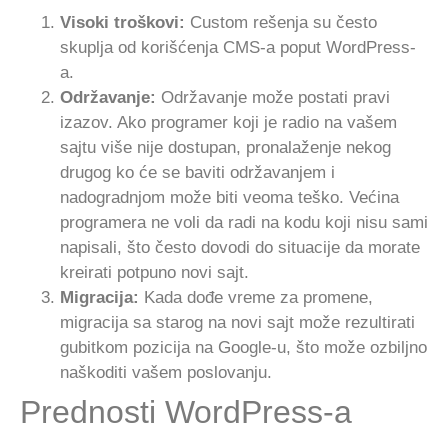
Visoki troškovi:
Custom rešenja su često
skuplja od korišćenja CMS-a poput WordPress-
a.
Održavanje:
Održavanje može postati pravi
izazov. Ako programer koji je radio na vašem
sajtu više nije dostupan, pronalaženje nekog
drugog ko će se baviti održavanjem i
nadogradnjom može biti veoma teško. Većina
programera ne voli da radi na kodu koji nisu sami
napisali, što često dovodi do situacije da morate
kreirati potpuno novi sajt.
Migracija:
Kada dođe vreme za promene,
migracija sa starog na novi sajt može rezultirati
gubitkom pozicija na Google-u, što može ozbiljno
naškoditi vašem poslovanju.
Prednosti WordPress-a