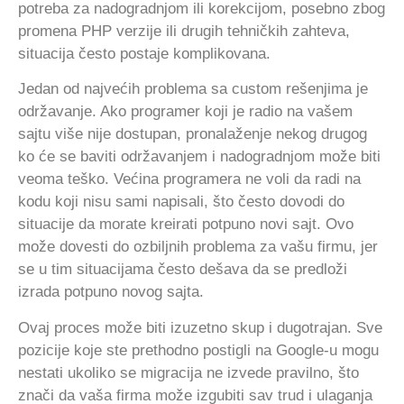
potreba za nadogradnjom ili korekcijom, posebno zbog
promena PHP verzije ili drugih tehničkih zahteva,
situacija često postaje komplikovana.
Jedan od najvećih problema sa custom rešenjima je
održavanje. Ako programer koji je radio na vašem
sajtu više nije dostupan, pronalaženje nekog drugog
ko će se baviti održavanjem i nadogradnjom može biti
veoma teško. Većina programera ne voli da radi na
kodu koji nisu sami napisali, što često dovodi do
situacije da morate kreirati potpuno novi sajt. Ovo
može dovesti do ozbiljnih problema za vašu firmu, jer
se u tim situacijama često dešava da se predloži
izrada potpuno novog sajta.
Ovaj proces može biti izuzetno skup i dugotrajan. Sve
pozicije koje ste prethodno postigli na Google-u mogu
nestati ukoliko se migracija ne izvede pravilno, što
znači da vaša firma može izgubiti sav trud i ulaganja