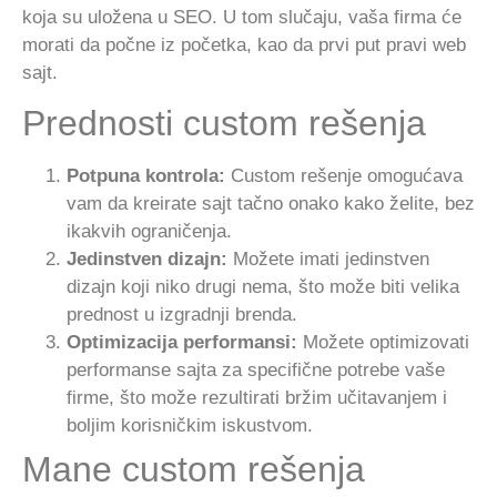
koja su uložena u SEO. U tom slučaju, vaša firma će
morati da počne iz početka, kao da prvi put pravi web
sajt.
Prednosti custom rešenja
Potpuna kontrola:
Custom rešenje omogućava
vam da kreirate sajt tačno onako kako želite, bez
ikakvih ograničenja.
Jedinstven dizajn:
Možete imati jedinstven
dizajn koji niko drugi nema, što može biti velika
prednost u izgradnji brenda.
Optimizacija performansi:
Možete optimizovati
performanse sajta za specifične potrebe vaše
firme, što može rezultirati bržim učitavanjem i
boljim korisničkim iskustvom.
Mane custom rešenja