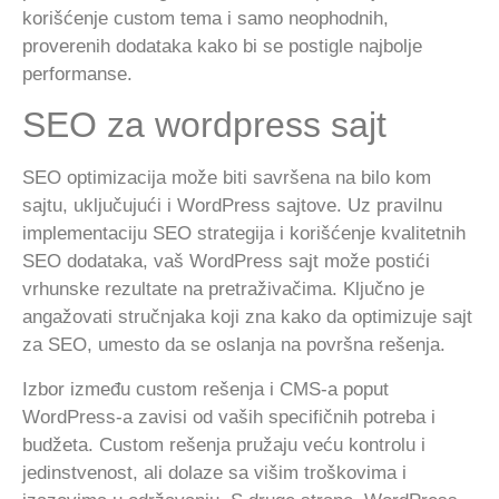
korišćenje custom tema i samo neophodnih,
proverenih dodataka kako bi se postigle najbolje
performanse.
SEO za wordpress sajt
SEO optimizacija može biti savršena na bilo kom
sajtu, uključujući i WordPress sajtove. Uz pravilnu
implementaciju SEO strategija i korišćenje kvalitetnih
SEO dodataka, vaš WordPress sajt može postići
vrhunske rezultate na pretraživačima. Ključno je
angažovati stručnjaka koji zna kako da optimizuje sajt
za SEO, umesto da se oslanja na površna rešenja.
Izbor između custom rešenja i CMS-a poput
WordPress-a zavisi od vaših specifičnih potreba i
budžeta. Custom rešenja pružaju veću kontrolu i
jedinstvenost, ali dolaze sa višim troškovima i