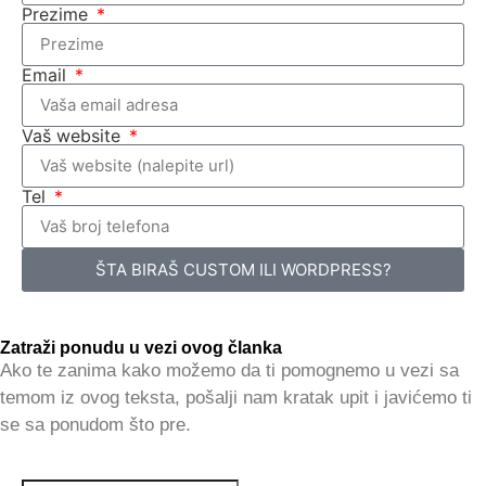
Prezime
Email
Vaš website
Tel
ŠTA BIRAŠ CUSTOM ILI WORDPRESS?
Zatraži ponudu u vezi ovog članka
Ako te zanima kako možemo da ti pomognemo u vezi sa
temom iz ovog teksta, pošalji nam kratak upit i javićemo ti
se sa ponudom što pre.