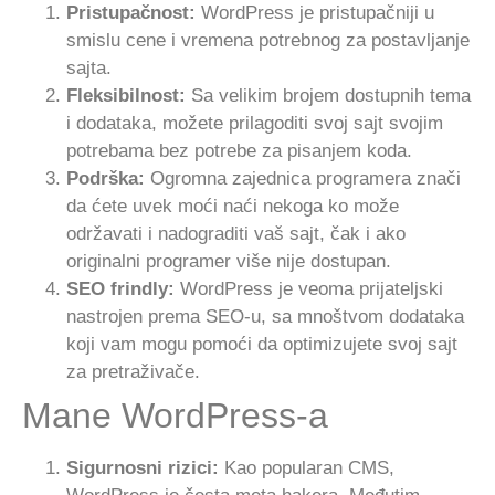
Pristupačnost:
WordPress je pristupačniji u
smislu cene i vremena potrebnog za postavljanje
sajta.
Fleksibilnost:
Sa velikim brojem dostupnih tema
i dodataka, možete prilagoditi svoj sajt svojim
potrebama bez potrebe za pisanjem koda.
Podrška:
Ogromna zajednica programera znači
da ćete uvek moći naći nekoga ko može
održavati i nadograditi vaš sajt, čak i ako
originalni programer više nije dostupan.
SEO frindly:
WordPress je veoma prijateljski
nastrojen prema SEO-u, sa mnoštvom dodataka
koji vam mogu pomoći da optimizujete svoj sajt
za pretraživače.
Mane WordPress-a
Sigurnosni rizici:
Kao popularan CMS,