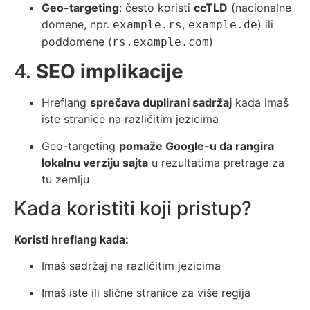
Geo-targeting
: često koristi
ccTLD
(nacionalne
domene, npr.
,
) ili
example.rs
example.de
poddomene (
)
rs.example.com
4.
SEO implikacije
Hreflang
sprečava duplirani sadržaj
kada imaš
iste stranice na različitim jezicima
Geo-targeting
pomaže Google-u da rangira
lokalnu verziju sajta
u rezultatima pretrage za
tu zemlju
Kada koristiti koji pristup?
Koristi hreflang kada:
Imaš sadržaj na različitim jezicima
Imaš iste ili slične stranice za više regija