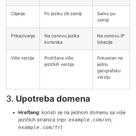
Ciljanje
Po jeziku i/ili zemlji
Samo po
zemlji
Prikazivanje
Na osnovu jezika
Na osnovu IP
korisnika
lokacije
Više verzija
Podržava više
Fokusiran na
jezičkih verzija
jednu
geografsku
verziju
3.
Upotreba domena
Hreflang
: koristi se na jednom domenu sa više
jezičkih stranica (npr.
,
example.com/en
)
example.com/fr