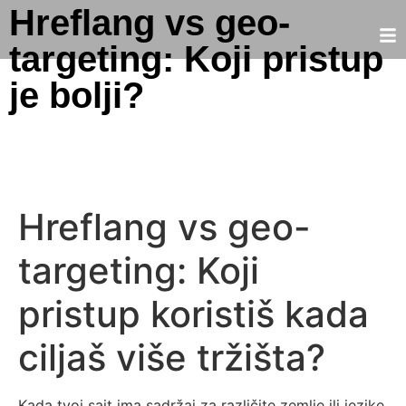
Hreflang vs geo-
targeting: Koji pristup
je bolji?
Hreflang vs geo-
targeting: Koji
pristup koristiš kada
ciljaš više tržišta?
Kada tvoj sajt ima sadržaj za različite zemlje ili jezike,