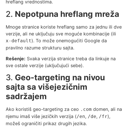
hreflang vrednostima.
2.
Nepotpuna hreflang mreža
Mnoge stranice koriste hreflang samo za jednu ili dve
verzije, ali ne uključuju sve moguće kombinacije (ili
). To može onemogućiti Google da
x-default
pravilno razume strukturu sajta.
Rešenje:
Svaka verzija stranice treba da linkuje na
sve ostale verzije (uključujući sebe).
3.
Geo-targeting na nivou
sajta sa višejezičnim
sadržajem
Ako koristiš geo-targeting za ceo
domen, ali na
.com
njemu imaš više jezičkih verzija (
,
,
),
/en
/de
/fr
možeš ograničiti prikaz drugih jezika.