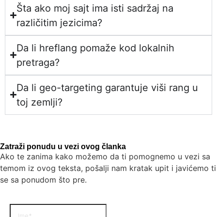
Šta ako moj sajt ima isti sadržaj na
različitim jezicima?
Da li hreflang pomaže kod lokalnih
pretraga?
Da li geo-targeting garantuje viši rang u
toj zemlji?
Zatraži ponudu u vezi ovog članka
Ako te zanima kako možemo da ti pomognemo u vezi sa
temom iz ovog teksta, pošalji nam kratak upit i javićemo ti
se sa ponudom što pre.