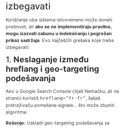
izbegavati
Korišćenje oba sistema istovremeno može doneti
prednosti, ali
ako se ne implementiraju pravilno,
mogu izazvati zabunu u indeksiranju i pogrešan
prikaz sadržaja
. Evo najčešćih grešaka koje treba
izbegavati:
1.
Neslaganje između
hreflang i geo-targeting
podešavanja
Ako u Google Search Console ciljaš Nemačku, ali na
stranici koristiš
, šalješ
hreflang="fr-fr"
pretraživaču pomešane signale… što može zbuniti
algoritme.
Rešenje:
Uskladi geo-targeting podešavanja sa