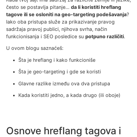
često se postavlja pitanje…
da li koristiti hreflang
tagove ili se osloniti na geo-targeting podešavanja
?
Iako oba pristupa služe za prikazivanje pravog
sadržaja pravoj publici, njihova svrha, način
funkcionisanja i SEO posledice su
potpuno različiti
.
U ovom blogu saznaćeš:
Šta je hreflang i kako funkcioniše
Šta je geo-targeting i gde se koristi
Glavne razlike između ova dva pristupa
Kada koristiti jedno, a kada drugo (ili oboje)
Osnove hreflang tagova i