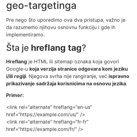
geo-targetinga
Pre nego što uporedimo ova dva pristupa, važno je
da razumemo njihovu osnovnu funkciju i gde ih
implementiramo.
Šta je
hreflang tag
?
Hreflang
je HTML ili sitemap oznaka koja govori
Google-u
koja verzija stranice odgovara kom jeziku
i/ili regiji
. Njegova svrha nije rangiranje, već
ispravno
prikazivanje sadržaja korisnicima na osnovu jezika
.
Primer:
<link rel=“alternate“ hreflang=“en-us“
href=“https://example.com/us/“ />
<link rel=“alternate“ hreflang=“fr-fr“
href=“https://example.com/fr/“ />