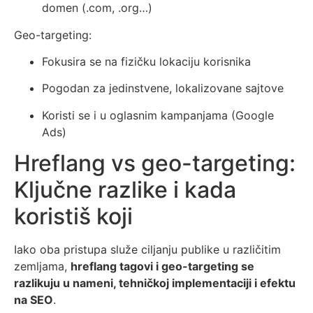
domen (.com, .org…)
Geo-targeting:
Fokusira se na fizičku lokaciju korisnika
Pogodan za jedinstvene, lokalizovane sajtove
Koristi se i u oglasnim kampanjama (Google
Ads)
Hreflang vs geo-targeting:
Ključne razlike i kada
koristiš koji
Iako oba pristupa služe ciljanju publike u različitim
zemljama,
hreflang tagovi i geo-targeting se
razlikuju u nameni, tehničkoj implementaciji i efektu
na SEO
.