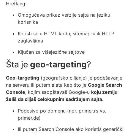
Hreflang:
Omogućava prikaz verzije sajta na jeziku
korisnika
Koristi se u HTML kodu, sitemap-u ili HTTP
zaglavljima
Ključan za višejezične sajtove
Šta je
geo-targeting
?
Geo-targeting
(geografsko ciljanje) je podešavanje
na serveru ili putem alata kao što je
Google Search
Console
, kojim saopštavaš Google-u
koju zemlju
želiš da ciljaš celokupnim sadržajem sajta
.
Podesivo po domenu (npr. primer.rs vs.
primer.de)
Ili putem Search Console ako koristiš generički