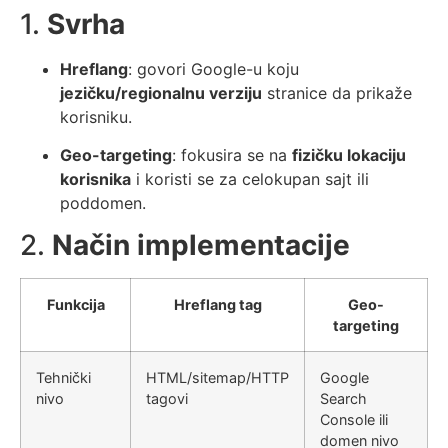
1.
Svrha
Hreflang
: govori Google-u koju
jezičku/regionalnu verziju
stranice da prikaže
korisniku.
Geo-targeting
: fokusira se na
fizičku lokaciju
korisnika
i koristi se za celokupan sajt ili
poddomen.
2.
Način implementacije
Funkcija
Hreflang tag
Geo-
targeting
Tehnički
HTML/sitemap/HTTP
Google
nivo
tagovi
Search
Console ili
domen nivo