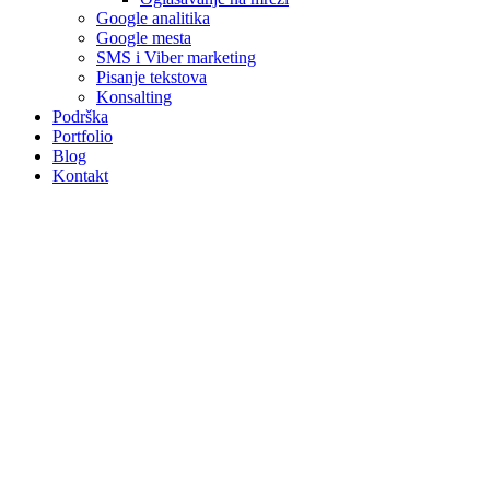
Google analitika
Google mesta
SMS i Viber marketing
Pisanje tekstova
Konsalting
Podrška
Portfolio
Blog
Kontakt