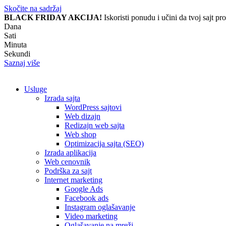
Skočite na sadržaj
BLACK FRIDAY AKCIJA!
Iskoristi ponudu i učini da tvoj sajt pr
Dana
Sati
Minuta
Sekundi
Saznaj više
Usluge
Izrada sajta
WordPress sajtovi
Web dizajn
Redizajn web sajta
Web shop
Optimizacija sajta (SEO)
Izrada aplikacija
Web cenovnik
Podrška za sajt
Internet marketing
Google Ads
Facebook ads
Instagram oglašavanje
Video marketing
Oglašavanje na mreži