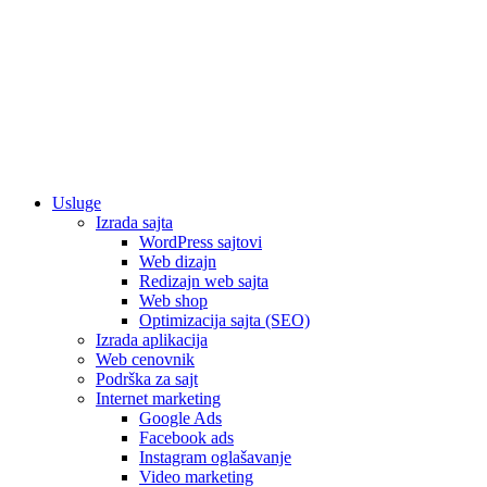
Usluge
Izrada sajta
WordPress sajtovi
Web dizajn
Redizajn web sajta
Web shop
Optimizacija sajta (SEO)
Izrada aplikacija
Web cenovnik
Podrška za sajt
Internet marketing
Google Ads
Facebook ads
Instagram oglašavanje
Video marketing