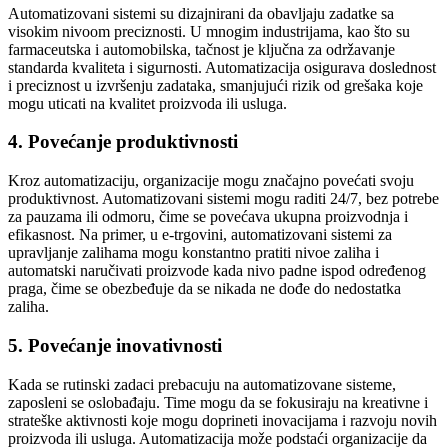
Automatizovani sistemi su dizajnirani da obavljaju zadatke sa
visokim nivoom preciznosti. U mnogim industrijama, kao što su
farmaceutska i automobilska, tačnost je ključna za održavanje
standarda kvaliteta i sigurnosti. Automatizacija osigurava doslednost
i preciznost u izvršenju zadataka, smanjujući rizik od grešaka koje
mogu uticati na kvalitet proizvoda ili usluga.
4. Povećanje produktivnosti
Kroz automatizaciju, organizacije mogu značajno povećati svoju
produktivnost. Automatizovani sistemi mogu raditi 24/7, bez potrebe
za pauzama ili odmoru, čime se povećava ukupna proizvodnja i
efikasnost. Na primer, u e-trgovini, automatizovani sistemi za
upravljanje zalihama mogu konstantno pratiti nivoe zaliha i
automatski naručivati proizvode kada nivo padne ispod određenog
praga, čime se obezbeđuje da se nikada ne dođe do nedostatka
zaliha.
5. Povećanje inovativnosti
Kada se rutinski zadaci prebacuju na automatizovane sisteme,
zaposleni se oslobađaju. Time mogu da se fokusiraju na kreativne i
strateške aktivnosti koje mogu doprineti inovacijama i razvoju novih
proizvoda ili usluga. Automatizacija može podstaći organizacije da