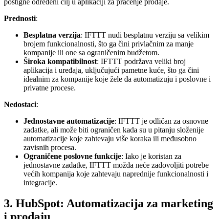
postigne određeni cilj u aplikaciji za praćenje prodaje.
Prednosti
:
Besplatna verzija
: IFTTT nudi besplatnu verziju sa velikim
brojem funkcionalnosti, što ga čini privlačnim za manje
kompanije ili one sa ograničenim budžetom.
Široka kompatibilnost
: IFTTT podržava veliki broj
aplikacija i uređaja, uključujući pametne kuće, što ga čini
idealnim za kompanije koje žele da automatizuju i poslovne i
privatne procese.
Nedostaci
:
Jednostavne automatizacije
: IFTTT je odličan za osnovne
zadatke, ali može biti ograničen kada su u pitanju složenije
automatizacije koje zahtevaju više koraka ili međusobno
zavisnih procesa.
Ograničene poslovne funkcije
: Iako je koristan za
jednostavne zadatke, IFTTT možda neće zadovoljiti potrebe
većih kompanija koje zahtevaju naprednije funkcionalnosti i
integracije.
3. HubSpot: Automatizacija za marketing
i prodaju