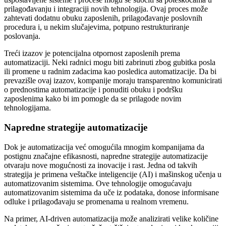
prilagođavanju i integraciji novih tehnologija. Ovaj proces može
zahtevati dodatnu obuku zaposlenih, prilagođavanje poslovnih
procedura i, u nekim slučajevima, potpuno restrukturiranje
poslovanja.
Treći izazov je potencijalna otpornost zaposlenih prema
automatizaciji. Neki radnici mogu biti zabrinuti zbog gubitka posla
ili promene u radnim zadacima kao posledica automatizacije. Da bi
prevazišle ovaj izazov, kompanije moraju transparentno komunicirati
o prednostima automatizacije i ponuditi obuku i podršku
zaposlenima kako bi im pomogle da se prilagode novim
tehnologijama.
Napredne strategije automatizacije
Dok je automatizacija već omogućila mnogim kompanijama da
postignu značajne efikasnosti, napredne strategije automatizacije
otvaraju nove mogućnosti za inovacije i rast. Jedna od takvih
strategija je primena veštačke inteligencije (AI) i mašinskog učenja u
automatizovanim sistemima. Ove tehnologije omogućavaju
automatizovanim sistemima da uče iz podataka, donose informisane
odluke i prilagođavaju se promenama u realnom vremenu.
Na primer, AI-driven automatizacija može analizirati velike količine