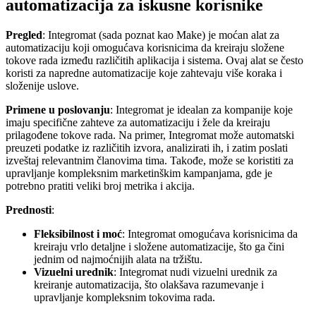
automatizacija za iskusne korisnike
Pregled
: Integromat (sada poznat kao Make) je moćan alat za
automatizaciju koji omogućava korisnicima da kreiraju složene
tokove rada između različitih aplikacija i sistema. Ovaj alat se često
koristi za napredne automatizacije koje zahtevaju više koraka i
složenije uslove.
Primene u poslovanju
: Integromat je idealan za kompanije koje
imaju specifične zahteve za automatizaciju i žele da kreiraju
prilagođene tokove rada. Na primer, Integromat može automatski
preuzeti podatke iz različitih izvora, analizirati ih, i zatim poslati
izveštaj relevantnim članovima tima. Takođe, može se koristiti za
upravljanje kompleksnim marketinškim kampanjama, gde je
potrebno pratiti veliki broj metrika i akcija.
Prednosti
:
Fleksibilnost i moć
: Integromat omogućava korisnicima da
kreiraju vrlo detaljne i složene automatizacije, što ga čini
jednim od najmoćnijih alata na tržištu.
Vizuelni urednik
: Integromat nudi vizuelni urednik za
kreiranje automatizacija, što olakšava razumevanje i
upravljanje kompleksnim tokovima rada.