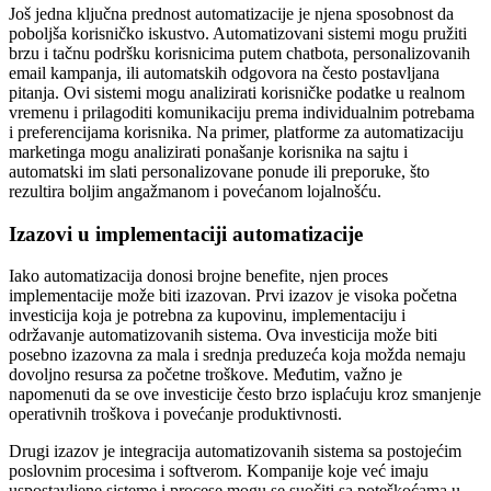
Još jedna ključna prednost automatizacije je njena sposobnost da
poboljša korisničko iskustvo. Automatizovani sistemi mogu pružiti
brzu i tačnu podršku korisnicima putem chatbota, personalizovanih
email kampanja, ili automatskih odgovora na često postavljana
pitanja. Ovi sistemi mogu analizirati korisničke podatke u realnom
vremenu i prilagoditi komunikaciju prema individualnim potrebama
i preferencijama korisnika. Na primer, platforme za automatizaciju
marketinga mogu analizirati ponašanje korisnika na sajtu i
automatski im slati personalizovane ponude ili preporuke, što
rezultira boljim angažmanom i povećanom lojalnošću.
Izazovi u implementaciji automatizacije
Iako automatizacija donosi brojne benefite, njen proces
implementacije može biti izazovan. Prvi izazov je visoka početna
investicija koja je potrebna za kupovinu, implementaciju i
održavanje automatizovanih sistema. Ova investicija može biti
posebno izazovna za mala i srednja preduzeća koja možda nemaju
dovoljno resursa za početne troškove. Međutim, važno je
napomenuti da se ove investicije često brzo isplaćuju kroz smanjenje
operativnih troškova i povećanje produktivnosti.
Drugi izazov je integracija automatizovanih sistema sa postojećim
poslovnim procesima i softverom. Kompanije koje već imaju
uspostavljene sisteme i procese mogu se suočiti sa poteškoćama u