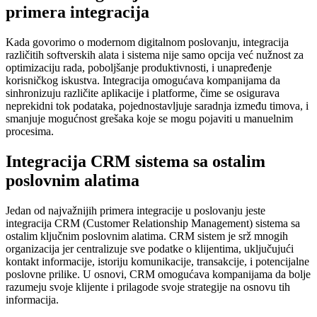
primera integracija
Kada govorimo o modernom digitalnom poslovanju, integracija
različitih softverskih alata i sistema nije samo opcija već nužnost za
optimizaciju rada, poboljšanje produktivnosti, i unapređenje
korisničkog iskustva. Integracija omogućava kompanijama da
sinhronizuju različite aplikacije i platforme, čime se osigurava
neprekidni tok podataka, pojednostavljuje saradnja između timova, i
smanjuje mogućnost grešaka koje se mogu pojaviti u manuelnim
procesima.
Integracija CRM sistema sa ostalim
poslovnim alatima
Jedan od najvažnijih primera integracije u poslovanju jeste
integracija CRM (Customer Relationship Management) sistema sa
ostalim ključnim poslovnim alatima. CRM sistem je srž mnogih
organizacija jer centralizuje sve podatke o klijentima, uključujući
kontakt informacije, istoriju komunikacije, transakcije, i potencijalne
poslovne prilike. U osnovi, CRM omogućava kompanijama da bolje
razumeju svoje klijente i prilagode svoje strategije na osnovu tih
informacija.