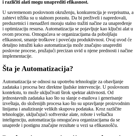
i različiti alati mogu unaprediti efikasnost.
U savremenom poslovnom okruženju, konkurencija je sveprisutna, a
zahtevi tržišta su u stalnom porastu. Da bi preživeli i napredovali,
preduzetnici i menadžeri moraju stalno tražiti načine za unapređenje
i optimizaciju resursa. Automatizacija se pojavljuje kao ključni alat u
ovom procesu. Omogućava se organizacijama da poboljšaju
efikasnost, smanje troškove i povećaju produktivnost. Ovaj uvod će
detaljno istražiti kako automatizacija može značajno unaprediti
poslovne procese, pružajući precizan uvid u njene prednosti i načine
implementacije.
Šta je Automatizacija?
Automatizacija se odnosi na upotrebu tehnologije za obavljanje
zadataka i procesa bez direktne ljudske intervencije. U poslovnom
kontekstu, to može uključivati širok spektar aktivnosti. Od
jednostavnih zadataka kao što su slanje e-mailova i generisanje
izveštaja, do složenijih procesa kao što su upravljanje proizvodnim
linijama i analiziranje velikih skupova podataka. Kroz različite
tehnologije, uključujući softverske alate, robote i veštačku
inteligenciju, automatizacija omogućava organizacijama da se
unaprede i postignu značajne rezultate u vezi sa efikasnošću.