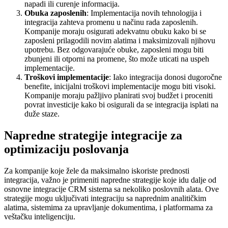
napadi ili curenje informacija.
Obuka zaposlenih
: Implementacija novih tehnologija i
integracija zahteva promenu u načinu rada zaposlenih.
Kompanije moraju osigurati adekvatnu obuku kako bi se
zaposleni prilagodili novim alatima i maksimizovali njihovu
upotrebu. Bez odgovarajuće obuke, zaposleni mogu biti
zbunjeni ili otporni na promene, što može uticati na uspeh
implementacije.
Troškovi implementacije
: Iako integracija donosi dugoročne
benefite, inicijalni troškovi implementacije mogu biti visoki.
Kompanije moraju pažljivo planirati svoj budžet i proceniti
povrat investicije kako bi osigurali da se integracija isplati na
duže staze.
Napredne strategije integracije za
optimizaciju poslovanja
Za kompanije koje žele da maksimalno iskoriste prednosti
integracija, važno je primeniti napredne strategije koje idu dalje od
osnovne integracije CRM sistema sa nekoliko poslovnih alata. Ove
strategije mogu uključivati integraciju sa naprednim analitičkim
alatima, sistemima za upravljanje dokumentima, i platformama za
veštačku inteligenciju.