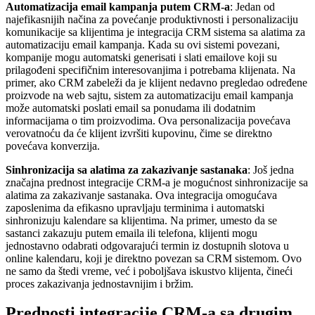
Automatizacija email kampanja putem CRM-a
: Jedan od
najefikasnijih načina za povećanje produktivnosti i personalizaciju
komunikacije sa klijentima je integracija CRM sistema sa alatima za
automatizaciju email kampanja. Kada su ovi sistemi povezani,
kompanije mogu automatski generisati i slati emailove koji su
prilagođeni specifičnim interesovanjima i potrebama klijenata. Na
primer, ako CRM zabeleži da je klijent nedavno pregledao određene
proizvode na web sajtu, sistem za automatizaciju email kampanja
može automatski poslati email sa ponudama ili dodatnim
informacijama o tim proizvodima. Ova personalizacija povećava
verovatnoću da će klijent izvršiti kupovinu, čime se direktno
povećava konverzija.
Sinhronizacija sa alatima za zakazivanje sastanaka
: Još jedna
značajna prednost integracije CRM-a je mogućnost sinhronizacije sa
alatima za zakazivanje sastanaka. Ova integracija omogućava
zaposlenima da efikasno upravljaju terminima i automatski
sinhronizuju kalendare sa klijentima. Na primer, umesto da se
sastanci zakazuju putem emaila ili telefona, klijenti mogu
jednostavno odabrati odgovarajući termin iz dostupnih slotova u
online kalendaru, koji je direktno povezan sa CRM sistemom. Ovo
ne samo da štedi vreme, već i poboljšava iskustvo klijenta, čineći
proces zakazivanja jednostavnijim i bržim.
Prednosti integracije CRM-a sa drugim