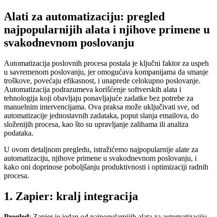
Alati za automatizaciju: pregled
najpopularnijih alata i njihove primene u
svakodnevnom poslovanju
Automatizacija poslovnih procesa postala je ključni faktor za uspeh
u savremenom poslovanju, jer omogućava kompanijama da smanje
troškove, povećaju efikasnost, i unaprede celokupno poslovanje.
Automatizacija podrazumeva korišćenje softverskih alata i
tehnologija koji obavljaju ponavljajuće zadatke bez potrebe za
manuelnim intervencijama. Ova praksa može uključivati sve, od
automatizacije jednostavnih zadataka, poput slanja emailova, do
složenijih procesa, kao što su upravljanje zalihama ili analiza
podataka.
U ovom detaljnom pregledu, istražićemo najpopularnije alate za
automatizaciju, njihove primene u svakodnevnom poslovanju, i
kako oni doprinose poboljšanju produktivnosti i optimizaciji radnih
procesa.
1. Zapier: kralj integracija
Pregled
: Zapier je jedan od najpopularnijih alata za automatizaciju