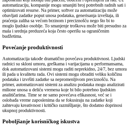
automatizaciju, kompanije mogu smanjiti broj potrebnih radnih sati i
optimizovati resurse. Na primer, softver za automatizaciju može
obavljati zadatke poput unosa podataka, generisanja izveštaja, ili
praćenja zaliha sa većom brzinom i preciznošću nego što bi to
moglo ljudsko osoblje. To smanjenje troškova može biti presudno za
mala i srednja preduzeća koja često operišu sa ograničenim
budžetima.
Povećanje produktivnosti
Automatizacija takođe dramatično povećava produktivnost. Ljudski
radnici su skloni umoru, greškama i varijacijama u performansama,
dok automatizovani sistemi mogu raditi neprekidno, 24/7, bez umora
ili pada u kvalitetu rada. Ovi sistemi mogu obraditi veliku količinu
podataka i izvršiti zadatke sa nepromenljivom preciznošću. Na
primer, automatizovani sistemi za analizu podataka mogu analizirati
milione unosa u deliću vremena koje bi bilo potrebno ljudskim
analitičarima. Time se ne samo povećava efikasnost, već se i
oslobađa vreme zaposlenima da se fokusiraju na zadatke koji
zahtevaju kreativnost i kritičko razmišljanje, što dodatno doprinosi
ukupnoj produktivnosti.
Poboljšanje korisničkog iskustva