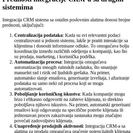
sistemima
Integracija CRM sistema sa ostalim poslovnim alatima donosi brojne
prednosti, uključujući:
Centralizacija podataka
: Kada su svi relevantni podaci
centralizovani u jednom sistemu, lakše je pratiti interakcije sa
klijentima i donositi informisane odluke. To omogućava bolju
koordinaciju između različitih odeljenja u kompaniji, kao što
su prodaja, marketing, i korisnička podrška.
Automatizacija procesa
: Integracija omogućava
automatizaciju mnogih rutinskih zadataka, što smanjuje
manuelni rad i rizik od ljudskih grešaka. Na primer,
automatsko slanje emailova, generisanje izveštaja, i ažuriranje
podataka su samo neki od procesa koji se mogu
automatizovati.
Poboljšanje korisničkog iskustva
: Kada kompanije mogu
brzo i efikasno odgovoriti na zahteve klijenata, to direktno
poboljšava njihovo iskustvo. Na primer, automatski generisani
emailovi koji odgovaraju na specifične potrebe klijenata ili
jednostavan proces zakazivanja sastanaka mogu značajno
povećati zadovoljstvo klijenata.
Unapređenje prodajnih aktivnosti
: Integracija CRM-a sa
alatima za prodaju omogućava praćenje potencijalnih klijenata