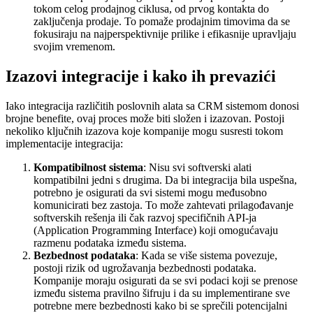
tokom celog prodajnog ciklusa, od prvog kontakta do
zaključenja prodaje. To pomaže prodajnim timovima da se
fokusiraju na najperspektivnije prilike i efikasnije upravljaju
svojim vremenom.
Izazovi integracije i kako ih prevazići
Iako integracija različitih poslovnih alata sa CRM sistemom donosi
brojne benefite, ovaj proces može biti složen i izazovan. Postoji
nekoliko ključnih izazova koje kompanije mogu susresti tokom
implementacije integracija:
Kompatibilnost sistema
: Nisu svi softverski alati
kompatibilni jedni s drugima. Da bi integracija bila uspešna,
potrebno je osigurati da svi sistemi mogu međusobno
komunicirati bez zastoja. To može zahtevati prilagođavanje
softverskih rešenja ili čak razvoj specifičnih API-ja
(Application Programming Interface) koji omogućavaju
razmenu podataka između sistema.
Bezbednost podataka
: Kada se više sistema povezuje,
postoji rizik od ugrožavanja bezbednosti podataka.
Kompanije moraju osigurati da se svi podaci koji se prenose
između sistema pravilno šifruju i da su implementirane sve
potrebne mere bezbednosti kako bi se sprečili potencijalni