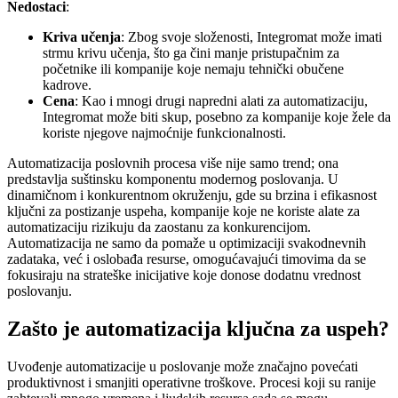
Nedostaci
:
Kriva učenja
: Zbog svoje složenosti, Integromat može imati
strmu krivu učenja, što ga čini manje pristupačnim za
početnike ili kompanije koje nemaju tehnički obučene
kadrove.
Cena
: Kao i mnogi drugi napredni alati za automatizaciju,
Integromat može biti skup, posebno za kompanije koje žele da
koriste njegove najmoćnije funkcionalnosti.
Automatizacija poslovnih procesa više nije samo trend; ona
predstavlja suštinsku komponentu modernog poslovanja. U
dinamičnom i konkurentnom okruženju, gde su brzina i efikasnost
ključni za postizanje uspeha, kompanije koje ne koriste alate za
automatizaciju rizikuju da zaostanu za konkurencijom.
Automatizacija ne samo da pomaže u optimizaciji svakodnevnih
zadataka, već i oslobađa resurse, omogućavajući timovima da se
fokusiraju na strateške inicijative koje donose dodatnu vrednost
poslovanju.
Zašto je automatizacija ključna za uspeh?
Uvođenje automatizacije u poslovanje može značajno povećati
produktivnost i smanjiti operativne troškove. Procesi koji su ranije