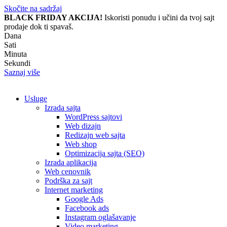
Skočite na sadržaj
BLACK FRIDAY AKCIJA!
Iskoristi ponudu i učini da tvoj sajt
prodaje dok ti spavaš.
Dana
Sati
Minuta
Sekundi
Saznaj više
Usluge
Izrada sajta
WordPress sajtovi
Web dizajn
Redizajn web sajta
Web shop
Optimizacija sajta (SEO)
Izrada aplikacija
Web cenovnik
Podrška za sajt
Internet marketing
Google Ads
Facebook ads
Instagram oglašavanje
Video marketing