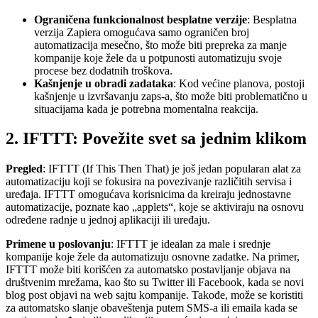
Ograničena funkcionalnost besplatne verzije
: Besplatna
verzija Zapiera omogućava samo ograničen broj
automatizacija mesečno, što može biti prepreka za manje
kompanije koje žele da u potpunosti automatizuju svoje
procese bez dodatnih troškova.
Kašnjenje u obradi zadataka
: Kod većine planova, postoji
kašnjenje u izvršavanju zaps-a, što može biti problematično u
situacijama kada je potrebna momentalna reakcija.
2. IFTTT: Povežite svet sa jednim klikom
Pregled
: IFTTT (If This Then That) je još jedan popularan alat za
automatizaciju koji se fokusira na povezivanje različitih servisa i
uređaja. IFTTT omogućava korisnicima da kreiraju jednostavne
automatizacije, poznate kao „applets“, koje se aktiviraju na osnovu
određene radnje u jednoj aplikaciji ili uređaju.
Primene u poslovanju
: IFTTT je idealan za male i srednje
kompanije koje žele da automatizuju osnovne zadatke. Na primer,
IFTTT može biti korišćen za automatsko postavljanje objava na
društvenim mrežama, kao što su Twitter ili Facebook, kada se novi
blog post objavi na web sajtu kompanije. Takođe, može se koristiti
za automatsko slanje obaveštenja putem SMS-a ili emaila kada se