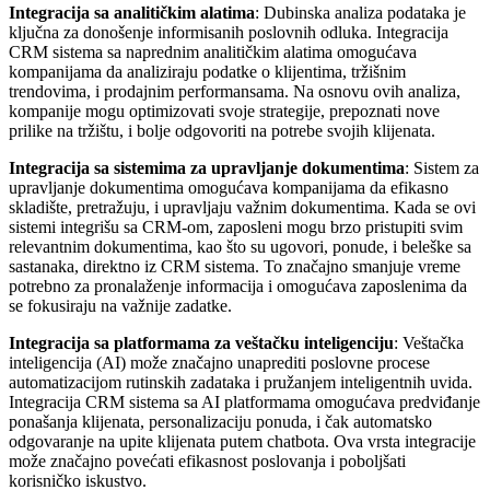
Integracija sa analitičkim alatima
: Dubinska analiza podataka je
ključna za donošenje informisanih poslovnih odluka. Integracija
CRM sistema sa naprednim analitičkim alatima omogućava
kompanijama da analiziraju podatke o klijentima, tržišnim
trendovima, i prodajnim performansama. Na osnovu ovih analiza,
kompanije mogu optimizovati svoje strategije, prepoznati nove
prilike na tržištu, i bolje odgovoriti na potrebe svojih klijenata.
Integracija sa sistemima za upravljanje dokumentima
: Sistem za
upravljanje dokumentima omogućava kompanijama da efikasno
skladište, pretražuju, i upravljaju važnim dokumentima. Kada se ovi
sistemi integrišu sa CRM-om, zaposleni mogu brzo pristupiti svim
relevantnim dokumentima, kao što su ugovori, ponude, i beleške sa
sastanaka, direktno iz CRM sistema. To značajno smanjuje vreme
potrebno za pronalaženje informacija i omogućava zaposlenima da
se fokusiraju na važnije zadatke.
Integracija sa platformama za veštačku inteligenciju
: Veštačka
inteligencija (AI) može značajno unaprediti poslovne procese
automatizacijom rutinskih zadataka i pružanjem inteligentnih uvida.
Integracija CRM sistema sa AI platformama omogućava predviđanje
ponašanja klijenata, personalizaciju ponuda, i čak automatsko
odgovaranje na upite klijenata putem chatbota. Ova vrsta integracije
može značajno povećati efikasnost poslovanja i poboljšati
korisničko iskustvo.