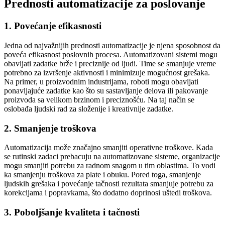
Prednosti automatizacije za poslovanje
1. Povećanje efikasnosti
Jedna od najvažnijih prednosti automatizacije je njena sposobnost da
poveća efikasnost poslovnih procesa. Automatizovani sistemi mogu
obavljati zadatke brže i preciznije od ljudi. Time se smanjuje vreme
potrebno za izvršenje aktivnosti i minimizuje mogućnost grešaka.
Na primer, u proizvodnim industrijama, roboti mogu obavljati
ponavljajuće zadatke kao što su sastavljanje delova ili pakovanje
proizvoda sa velikom brzinom i preciznošću. Na taj način se
oslobađa ljudski rad za složenije i kreativnije zadatke.
2. Smanjenje troškova
Automatizacija može značajno smanjiti operativne troškove. Kada
se rutinski zadaci prebacuju na automatizovane sisteme, organizacije
mogu smanjiti potrebu za radnom snagom u tim oblastima. To vodi
ka smanjenju troškova za plate i obuku. Pored toga, smanjenje
ljudskih grešaka i povećanje tačnosti rezultata smanjuje potrebu za
korekcijama i popravkama, što dodatno doprinosi uštedi troškova.
3. Poboljšanje kvaliteta i tačnosti