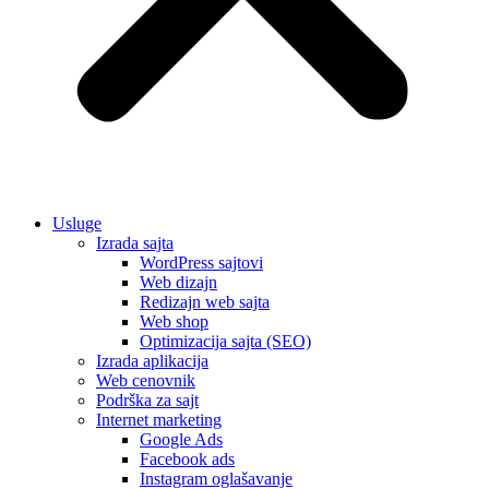
Usluge
Izrada sajta
WordPress sajtovi
Web dizajn
Redizajn web sajta
Web shop
Optimizacija sajta (SEO)
Izrada aplikacija
Web cenovnik
Podrška za sajt
Internet marketing
Google Ads
Facebook ads
Instagram oglašavanje