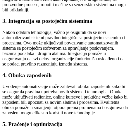
proizvodne procese, roboti i mašine sa senzorskim sistemima mogu
biti prikladniji.
3. Integracija sa postojećim sistemima
Nakon odabira tehnologija, važno je osigurati da se novi
automatizovani sistemi pravilno integrišu sa postojećim sistemima i
procesima. Ovo može uključivati povezivanje automatizovanih
sistema sa postojećim softverom za upravljanje poslovanjem,
bazama podataka i drugim alatima. Integracija pomaže u
osiguravanju da svi delovi organizacije funkcionišu usklađeno i da
se podaci pravilno razmenjuju između sistema.
4. Obuka zaposlenih
Uvođenje automatizacije može zahtevati obuku zaposlenih kako bi
se osigurala pravilna upotreba novih sistema i tehnologija. Obuka
može uključivati radionice, online kurseve i praktične vežbe kako bi
zaposleni bili upoznati sa novim alatima i procesima. Kvalitetna
obuka pomaže u smanjenju otpora prema promenama i osigurava da
zaposleni mogu efikasno koristiti nove tehnologije.
5. Praćenje i optimizacija