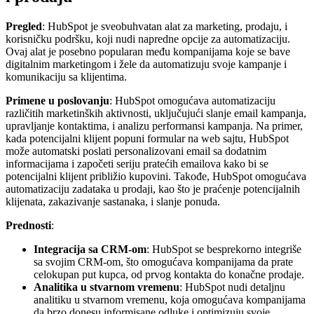
Pregled
: HubSpot je sveobuhvatan alat za marketing, prodaju, i
korisničku podršku, koji nudi napredne opcije za automatizaciju.
Ovaj alat je posebno popularan među kompanijama koje se bave
digitalnim marketingom i žele da automatizuju svoje kampanje i
komunikaciju sa klijentima.
Primene u poslovanju
: HubSpot omogućava automatizaciju
različitih marketinških aktivnosti, uključujući slanje email kampanja,
upravljanje kontaktima, i analizu performansi kampanja. Na primer,
kada potencijalni klijent popuni formular na web sajtu, HubSpot
može automatski poslati personalizovani email sa dodatnim
informacijama i započeti seriju pratećih emailova kako bi se
potencijalni klijent približio kupovini. Takođe, HubSpot omogućava
automatizaciju zadataka u prodaji, kao što je praćenje potencijalnih
klijenata, zakazivanje sastanaka, i slanje ponuda.
Prednosti
:
Integracija sa CRM-om
: HubSpot se besprekorno integriše
sa svojim CRM-om, što omogućava kompanijama da prate
celokupan put kupca, od prvog kontakta do konačne prodaje.
Analitika u stvarnom vremenu
: HubSpot nudi detaljnu
analitiku u stvarnom vremenu, koja omogućava kompanijama
da brzo donesu informisane odluke i optimizuju svoje