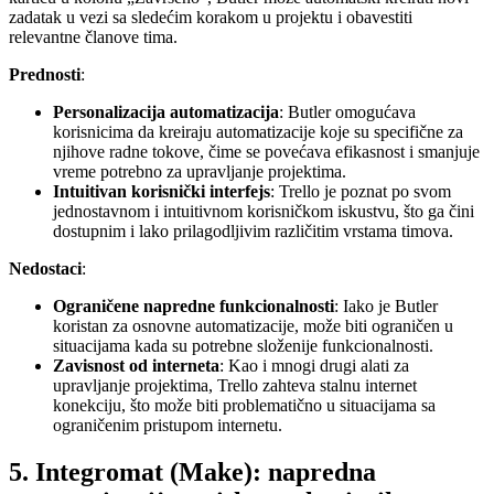
zadatak u vezi sa sledećim korakom u projektu i obavestiti
relevantne članove tima.
Prednosti
:
Personalizacija automatizacija
: Butler omogućava
korisnicima da kreiraju automatizacije koje su specifične za
njihove radne tokove, čime se povećava efikasnost i smanjuje
vreme potrebno za upravljanje projektima.
Intuitivan korisnički interfejs
: Trello je poznat po svom
jednostavnom i intuitivnom korisničkom iskustvu, što ga čini
dostupnim i lako prilagodljivim različitim vrstama timova.
Nedostaci
:
Ograničene napredne funkcionalnosti
: Iako je Butler
koristan za osnovne automatizacije, može biti ograničen u
situacijama kada su potrebne složenije funkcionalnosti.
Zavisnost od interneta
: Kao i mnogi drugi alati za
upravljanje projektima, Trello zahteva stalnu internet
konekciju, što može biti problematično u situacijama sa
ograničenim pristupom internetu.
5. Integromat (Make): napredna