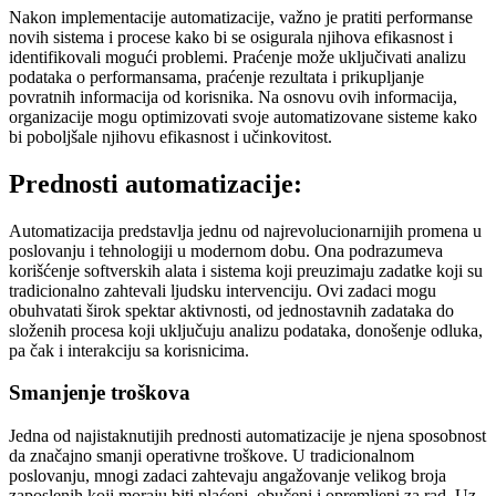
Nakon implementacije automatizacije, važno je pratiti performanse
novih sistema i procese kako bi se osigurala njihova efikasnost i
identifikovali mogući problemi. Praćenje može uključivati analizu
podataka o performansama, praćenje rezultata i prikupljanje
povratnih informacija od korisnika. Na osnovu ovih informacija,
organizacije mogu optimizovati svoje automatizovane sisteme kako
bi poboljšale njihovu efikasnost i učinkovitost.
Prednosti automatizacije:
Automatizacija predstavlja jednu od najrevolucionarnijih promena u
poslovanju i tehnologiji u modernom dobu. Ona podrazumeva
korišćenje softverskih alata i sistema koji preuzimaju zadatke koji su
tradicionalno zahtevali ljudsku intervenciju. Ovi zadaci mogu
obuhvatati širok spektar aktivnosti, od jednostavnih zadataka do
složenih procesa koji uključuju analizu podataka, donošenje odluka,
pa čak i interakciju sa korisnicima.
Smanjenje troškova
Jedna od najistaknutijih prednosti automatizacije je njena sposobnost
da značajno smanji operativne troškove. U tradicionalnom
poslovanju, mnogi zadaci zahtevaju angažovanje velikog broja
zaposlenih koji moraju biti plaćeni, obučeni i opremljeni za rad. Uz