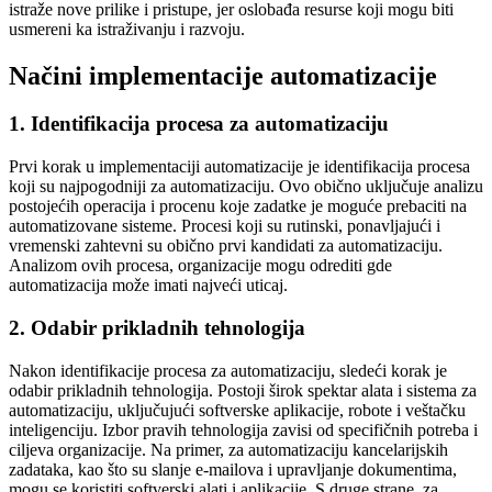
istraže nove prilike i pristupe, jer oslobađa resurse koji mogu biti
usmereni ka istraživanju i razvoju.
Načini implementacije automatizacije
1. Identifikacija procesa za automatizaciju
Prvi korak u implementaciji automatizacije je identifikacija procesa
koji su najpogodniji za automatizaciju. Ovo obično uključuje analizu
postojećih operacija i procenu koje zadatke je moguće prebaciti na
automatizovane sisteme. Procesi koji su rutinski, ponavljajući i
vremenski zahtevni su obično prvi kandidati za automatizaciju.
Analizom ovih procesa, organizacije mogu odrediti gde
automatizacija može imati najveći uticaj.
2. Odabir prikladnih tehnologija
Nakon identifikacije procesa za automatizaciju, sledeći korak je
odabir prikladnih tehnologija. Postoji širok spektar alata i sistema za
automatizaciju, uključujući softverske aplikacije, robote i veštačku
inteligenciju. Izbor pravih tehnologija zavisi od specifičnih potreba i
ciljeva organizacije. Na primer, za automatizaciju kancelarijskih
zadataka, kao što su slanje e-mailova i upravljanje dokumentima,
mogu se koristiti softverski alati i aplikacije. S druge strane, za