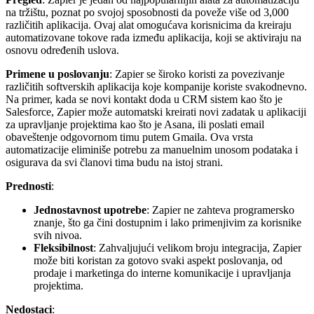
na tržištu, poznat po svojoj sposobnosti da poveže više od 3,000
različitih aplikacija. Ovaj alat omogućava korisnicima da kreiraju
automatizovane tokove rada između aplikacija, koji se aktiviraju na
osnovu određenih uslova.
Primene u poslovanju
: Zapier se široko koristi za povezivanje
različitih softverskih aplikacija koje kompanije koriste svakodnevno.
Na primer, kada se novi kontakt doda u CRM sistem kao što je
Salesforce, Zapier može automatski kreirati novi zadatak u aplikaciji
za upravljanje projektima kao što je Asana, ili poslati email
obaveštenje odgovornom timu putem Gmaila. Ova vrsta
automatizacije eliminiše potrebu za manuelnim unosom podataka i
osigurava da svi članovi tima budu na istoj strani.
Prednosti
:
Jednostavnost upotrebe
: Zapier ne zahteva programersko
znanje, što ga čini dostupnim i lako primenjivim za korisnike
svih nivoa.
Fleksibilnost
: Zahvaljujući velikom broju integracija, Zapier
može biti koristan za gotovo svaki aspekt poslovanja, od
prodaje i marketinga do interne komunikacije i upravljanja
projektima.
Nedostaci
: