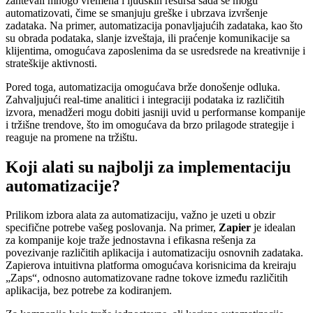
zahtevali mnogo vremena i ljudskih resursa sada se mogu
automatizovati, čime se smanjuju greške i ubrzava izvršenje
zadataka. Na primer, automatizacija ponavljajućih zadataka, kao što
su obrada podataka, slanje izveštaja, ili praćenje komunikacije sa
klijentima, omogućava zaposlenima da se usredsrede na kreativnije i
strateškije aktivnosti.
Pored toga, automatizacija omogućava brže donošenje odluka.
Zahvaljujući real-time analitici i integraciji podataka iz različitih
izvora, menadžeri mogu dobiti jasniji uvid u performanse kompanije
i tržišne trendove, što im omogućava da brzo prilagode strategije i
reaguje na promene na tržištu.
Koji alati su najbolji za implementaciju
automatizacije?
Prilikom izbora alata za automatizaciju, važno je uzeti u obzir
specifične potrebe vašeg poslovanja. Na primer,
Zapier
je idealan
za kompanije koje traže jednostavna i efikasna rešenja za
povezivanje različitih aplikacija i automatizaciju osnovnih zadataka.
Zapierova intuitivna platforma omogućava korisnicima da kreiraju
„Zaps“, odnosno automatizovane radne tokove između različitih
aplikacija, bez potrebe za kodiranjem.