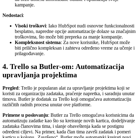
kampanje.
Nedostaci
:
Visoki troškovi
: Iako HubSpot nudi osnovne funkcionalnosti
besplatno, napredne opcije automatizacije dolaze sa značajnim
troškovima, što može biti prepreka za manje kompanije.
Kompleksnost sistema
: Za nove korisnike, HubSpot može
biti prilično kompleksan i zahteva određeno vreme za učenje i
prilagođavanje.
4. Trello sa Butler-om: Automatizacija
upravljanja projektima
Pregled
: Trello je popularan alat za upravljanje projektima koji se
koristi za organizaciju zadataka, praćenje napretka, i saradnju unutar
timova. Butler je dodatak za Trello koji omogućava automatizaciju
različitih radnih procesa unutar ove platforme.
Primene u poslovanju
: Butler za Trello omogućava korisnicima da
automatizuju zadatke kao što su kreiranje novih kartica, dodeljivanje
zadataka članovima tima, i slanje obaveštenja kada se postignu
određeni ciljevi. Na primer, kada član tima završi zadatak i pomeri
karticu u kolonu „Završeno“, Butler može automatski kreirati novi