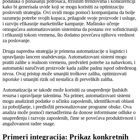
podataka o ponašanju potrošača, tržišnim trendovima i konkurenciji
kako bi generisala uvide koji se mogu koristiti za optimizaciju
poslovnih strategija. Ovi uvidi mogu pomoći kompanijama da bolje
razumeju potrebe svojih kupaca, prilagode svoje proizvode i usluge,
i razviju efikasnije marketinške kampanje. Mašinsko učenje
omogućava automatizovanim sistemima da postanu sve sofisticiraniji
i efikasniji tokom vremena, što dodatno povećava njihovu vrednost
za poslovanje.
Druga napredna strategija je primena automatizacije u logistici i
upravljanju lancem snabdevanja. Automatizovani sistemi mogu
pratiti zalihe u realnom vremenu, predvideti potrebe za nabavkom, i
automatski naručivati proizvode kada zalihe padnu ispod određenog
nivoa. Ovaj pristup može smanjiti troškove zaliha, optimizovati
isporuke i smanjiti rizik od nestašica ili prevelikih zaliha.
Automatizacija se takođe može koristiti za unapređenje ljudskih
resursa i upravljanje talentima. Na primer, automatizovani sistemi
mogu analizirati podatke o učinku zaposlenih, identifikovati oblasti
za poboljšanje, i predložiti personalizovane programe obuke. Ova
analiza može pomoći menadžerima da donose informisane odluke o
unapređenju i razvoju zaposlenih, čime se povećava produktivnost i
angažovanost radne snage.
Primeri integracija: Prikaz konkretnih