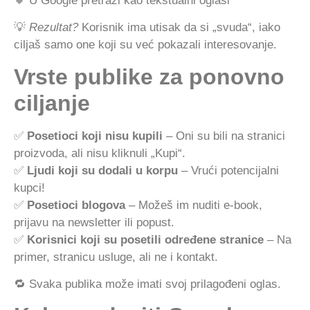
🔸 U Google pretrazi kao tekstualni oglasi
💡
Rezultat?
Korisnik ima utisak da si „svuda“, iako
ciljaš samo one koji su već pokazali interesovanje.
Vrste publike za ponovno
ciljanje
✅
Posetioci koji nisu kupili
– Oni su bili na stranici
proizvoda, ali nisu kliknuli „Kupi“.
✅
Ljudi koji su dodali u korpu
– Vrući potencijalni
kupci!
✅
Posetioci blogova
– Možeš im nuditi e-book,
prijavu na newsletter ili popust.
✅
Korisnici koji su posetili određene stranice
– Na
primer, stranicu usluge, ali ne i kontakt.
🔁 Svaka publika može imati svoj prilagođeni oglas.