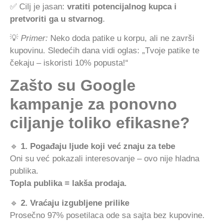
✅ Cilj je jasan:
vratiti potencijalnog kupca i
pretvoriti ga u stvarnog
.
💡
Primer:
Neko doda patike u korpu, ali ne završi
kupovinu. Sledećih dana vidi oglas: „Tvoje patike te
čekaju – iskoristi 10% popusta!“
Zašto su Google
kampanje za ponovno
ciljanje toliko efikasne?
🔹
1. Pogađaju ljude koji već znaju za tebe
Oni su već pokazali interesovanje – ovo nije hladna
publika.
Topla publika = lakša prodaja.
🔹
2. Vraćaju izgubljene prilike
Prosečno 97% posetilaca ode sa sajta bez kupovine.