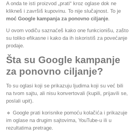
A onda te isti proizvod „prati“ kroz oglase dok ne
klikneš i završiš kupovinu. To nije slučajnost. To je
moć Google kampanja za ponovno ciljanje
.
U ovom vodiču saznaćeš kako one funkcionišu, zašto
su toliko efikasne i kako da ih iskoristiš za povećanje
prodaje.
Šta su Google kampanje
za ponovno ciljanje?
To su oglasi koji se prikazuju ljudima koji su već bili
na tvom sajtu, ali nisu konvertovali (kupili, prijavili se,
poslali upit).
🔹 Google prati korisnike pomoću kolačića i prikazuje
im oglase na drugim sajtovima, YouTube-u ili u
rezultatima pretrage.