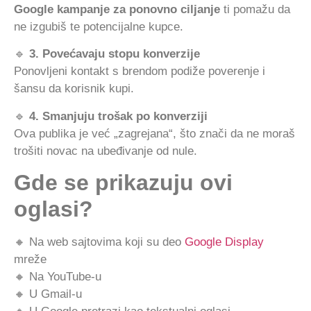
Google kampanje za ponovno ciljanje
ti pomažu da
ne izgubiš te potencijalne kupce.
🔹
3. Povećavaju stopu konverzije
Ponovljeni kontakt s brendom podiže poverenje i
šansu da korisnik kupi.
🔹
4. Smanjuju trošak po konverziji
Ova publika je već „zagrejana“, što znači da ne moraš
trošiti novac na ubeđivanje od nule.
Gde se prikazuju ovi
oglasi?
🔸 Na web sajtovima koji su deo
Google Display
mreže
🔸 Na YouTube-u
🔸 U Gmail-u