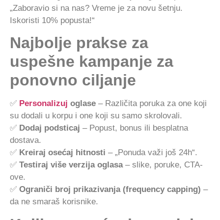
„Zaboravio si na nas? Vreme je za novu šetnju.
Iskoristi 10% popusta!“
Najbolje prakse za
uspešne kampanje za
ponovno ciljanje
✅
Personalizuj
oglase
– Različita poruka za one koji
su dodali u korpu i one koji su samo skrolovali.
✅
Dodaj podsticaj
– Popust, bonus ili besplatna
dostava.
✅
Kreiraj osećaj hitnosti
– „Ponuda važi još 24h“.
✅
Testiraj više verzija oglasa
– slike, poruke, CTA-
ove.
✅
Ograniči broj prikazivanja (frequency capping)
–
da ne smaraš korisnike.