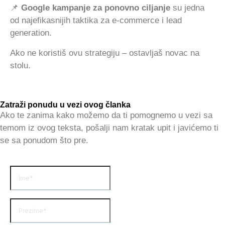
📌
Google kampanje za ponovno ciljanje
su jedna
od najefikasnijih taktika za e-commerce i lead
generation.
Ako ne koristiš ovu strategiju – ostavljaš novac na
stolu.
Zatraži ponudu u vezi ovog članka
Ako te zanima kako možemo da ti pomognemo u vezi sa
temom iz ovog teksta, pošalji nam kratak upit i javićemo ti
se sa ponudom što pre.