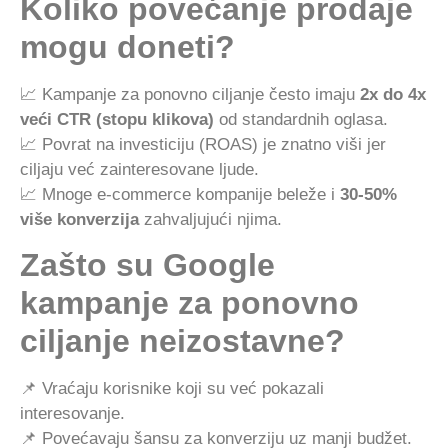
Koliko povećanje prodaje
mogu doneti?
📈 Kampanje za ponovno ciljanje često imaju
2x do 4x
veći CTR (stopu klikova)
od standardnih oglasa.
📈 Povrat na investiciju (ROAS) je znatno viši jer
ciljaju već zainteresovane ljude.
📈 Mnoge e-commerce kompanije beleže i
30-50%
više konverzija
zahvaljujući njima.
Zašto su Google
kampanje za ponovno
ciljanje neizostavne?
📌 Vraćaju korisnike koji su već pokazali
interesovanje.
📌 Povećavaju šansu za konverziju uz manji budžet.