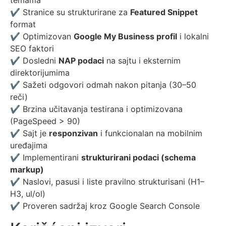
temama
✔ Stranice su strukturirane za
Featured Snippet
format
✔ Optimizovan
Google My Business profil
i lokalni
SEO faktori
✔ Dosledni
NAP podaci
na sajtu i eksternim
direktorijumima
✔ Sažeti odgovori odmah nakon pitanja (30–50
reči)
✔ Brzina učitavanja testirana i optimizovana
(PageSpeed > 90)
✔ Sajt je
responzivan
i funkcionalan na mobilnim
uređajima
✔ Implementirani
strukturirani podaci (schema
markup)
✔ Naslovi, pasusi i liste pravilno strukturisani (H1–
H3, ul/ol)
✔ Proveren sadržaj kroz Google Search Console