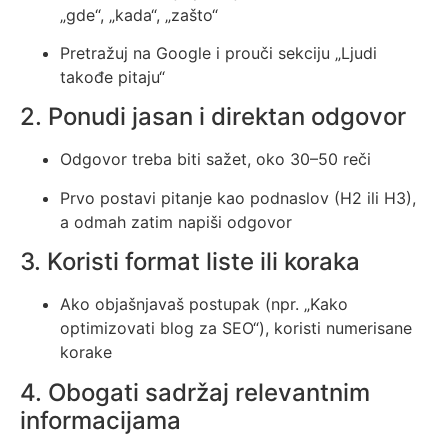
„gde“, „kada“, „zašto“
Pretražuj na Google i prouči sekciju „Ljudi
takođe pitaju“
2. Ponudi jasan i direktan odgovor
Odgovor treba biti sažet, oko 30–50 reči
Prvo postavi pitanje kao podnaslov (H2 ili H3),
a odmah zatim napiši odgovor
3. Koristi format liste ili koraka
Ako objašnjavaš postupak (npr. „Kako
optimizovati blog za SEO“), koristi numerisane
korake
4. Obogati sadržaj relevantnim
informacijama