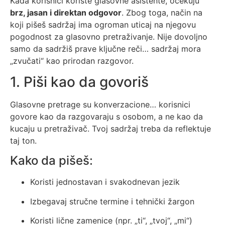
Kada korisnici koriste glasovne asistente, očekuju
brz, jasan i direktan odgovor
. Zbog toga, način na
koji pišeš sadržaj ima ogroman uticaj na njegovu
pogodnost za glasovno pretraživanje. Nije dovoljno
samo da sadržiš prave ključne reči… sadržaj mora
„zvučati“ kao prirodan razgovor.
1. Piši kao da govoriš
Glasovne pretrage su konverzacione… korisnici
govore kao da razgovaraju s osobom, a ne kao da
kucaju u pretraživač. Tvoj sadržaj treba da reflektuje
taj ton.
Kako da pišeš:
Koristi jednostavan i svakodnevan jezik
Izbegavaj stručne termine i tehnički žargon
Koristi lične zamenice (npr. „ti“, „tvoj“, „mi“)