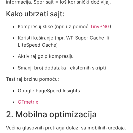
informacija. Spor sajt = loš korisnički doživljaj.
Kako ubrzati sajt:
Kompresuj slike (npr. uz pomoć
TinyPNG
)
Koristi keširanje (npr. WP Super Cache ili
LiteSpeed Cache)
Aktiviraj gzip kompresiju
Smanji broj dodataka i eksternih skripti
Testiraj brzinu pomoću:
Google PageSpeed Insights
GTmetrix
2. Mobilna optimizacija
Većina glasovnih pretraga dolazi sa mobilnih uređaja.