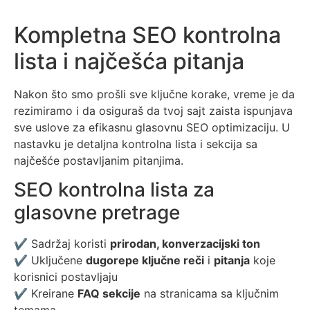
Kompletna SEO kontrolna
lista i najčešća pitanja
Nakon što smo prošli sve ključne korake, vreme je da
rezimiramo i da osiguraš da tvoj sajt zaista ispunjava
sve uslove za efikasnu glasovnu SEO optimizaciju. U
nastavku je detaljna kontrolna lista i sekcija sa
najčešće postavljanim pitanjima.
SEO kontrolna lista za
glasovne pretrage
✔ Sadržaj koristi
prirodan, konverzacijski ton
✔ Uključene
dugorepe ključne reči
i
pitanja
koje
korisnici postavljaju
✔ Kreirane
FAQ sekcije
na stranicama sa ključnim