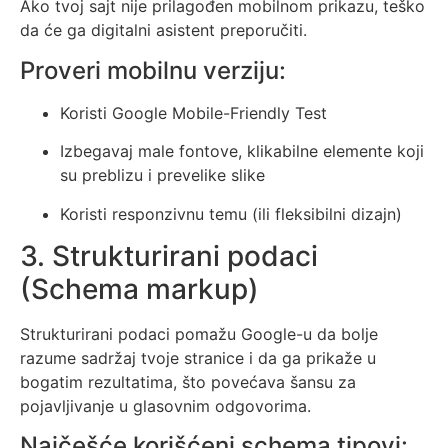
Ako tvoj sajt nije prilagođen mobilnom prikazu, teško
da će ga digitalni asistent preporučiti.
Proveri mobilnu verziju:
Koristi
Google Mobile-Friendly Test
Izbegavaj male fontove, klikabilne elemente koji
su preblizu i prevelike slike
Koristi responzivnu temu (ili fleksibilni dizajn)
3. Strukturirani podaci
(Schema markup)
Strukturirani podaci pomažu Google-u da bolje
razume sadržaj tvoje stranice i da ga prikaže u
bogatim rezultatima, što povećava šansu za
pojavljivanje u glasovnim odgovorima.
Najčešće korišćeni schema tipovi: