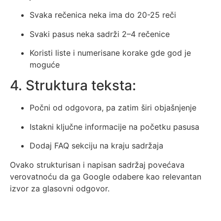
Svaka rečenica neka ima do 20-25 reči
Svaki pasus neka sadrži 2–4 rečenice
Koristi liste i numerisane korake gde god je
moguće
4. Struktura teksta:
Počni od odgovora, pa zatim širi objašnjenje
Istakni ključne informacije na početku pasusa
Dodaj FAQ sekciju na kraju sadržaja
Ovako strukturisan i napisan sadržaj povećava
verovatnoću da ga Google odabere kao relevantan
izvor za glasovni odgovor.