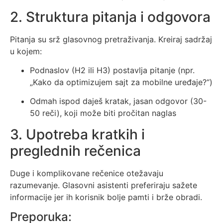
2. Struktura pitanja i odgovora
Pitanja su srž glasovnog pretraživanja. Kreiraj sadržaj
u kojem:
Podnaslov (H2 ili H3) postavlja pitanje (npr.
„Kako da optimizujem sajt za mobilne uređaje?“)
Odmah ispod daješ kratak, jasan odgovor (30-
50 reči), koji može biti pročitan naglas
3. Upotreba kratkih i
preglednih rečenica
Duge i komplikovane rečenice otežavaju
razumevanje. Glasovni asistenti preferiraju sažete
informacije jer ih korisnik bolje pamti i brže obradi.
Preporuka: