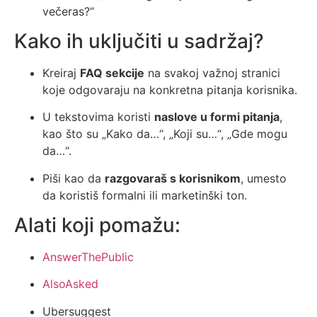
večeras?“
Kako ih uključiti u sadržaj?
Kreiraj
FAQ sekcije
na svakoj važnoj stranici
koje odgovaraju na konkretna pitanja korisnika.
U tekstovima koristi
naslove u formi pitanja
,
kao što su „Kako da…“, „Koji su…“, „Gde mogu
da…“.
Piši kao da
razgovaraš s korisnikom
, umesto
da koristiš formalni ili marketinški ton.
Alati koji pomažu:
AnswerThePublic
AlsoAsked
Ubersuggest