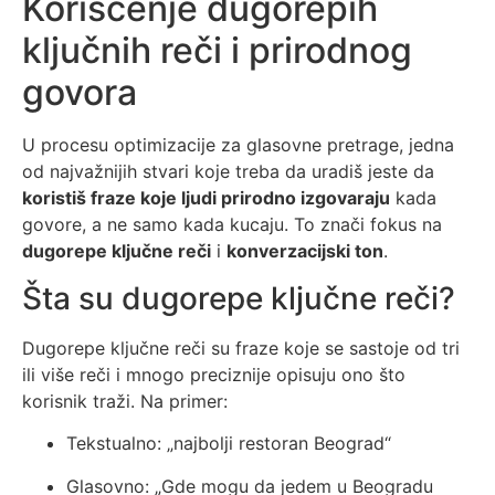
Korišćenje dugorepih
ključnih reči i prirodnog
govora
U procesu optimizacije za glasovne pretrage, jedna
od najvažnijih stvari koje treba da uradiš jeste da
koristiš fraze koje ljudi prirodno izgovaraju
kada
govore, a ne samo kada kucaju. To znači fokus na
dugorepe ključne reči
i
konverzacijski ton
.
Šta su dugorepe ključne reči?
Dugorepe ključne reči su fraze koje se sastoje od tri
ili više reči i mnogo preciznije opisuju ono što
korisnik traži. Na primer:
Tekstualno: „najbolji restoran Beograd“
Glasovno: „Gde mogu da jedem u Beogradu