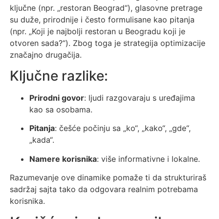
ključne (npr. „restoran Beograd“), glasovne pretrage
su duže, prirodnije i često formulisane kao pitanja
(npr. „Koji je najbolji restoran u Beogradu koji je
otvoren sada?“). Zbog toga je strategija optimizacije
značajno drugačija.
Ključne razlike:
Prirodni govor
: ljudi razgovaraju s uređajima
kao sa osobama.
Pitanja
: češće počinju sa „ko“, „kako“, „gde“,
„kada“.
Namere korisnika
: više informativne i lokalne.
Razumevanje ove dinamike pomaže ti da strukturiraš
sadržaj sajta tako da odgovara realnim potrebama
korisnika.