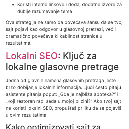
Koristi interne linkove i dodaj dodatne izvore za
dublje razumevanje teme
Ova strategija ne samo da povećava šansu da se tvoj
sajt pojavi kao odgovor u glasovnoj pretrazi, već i
dramatično povećava klikabilnost stranice u
rezultatima.
Lokalni SEO
: Ključ za
lokalne glasovne pretrage
Jedna od glavnih namena glasovnih pretraga jeste
brzo dobijanje lokalnih informacija. Ljudi često pitaju
asistente pitanja poput: „Gde je najbliža apoteka?“ ili
„Koji restoran radi sada u mojoj blizini?“ Ako tvoj sajt
ne koristi lokalni SEO, propuštaš priliku da se pojaviš
u ovim rezultatima.
Kako optimizovati sajt za