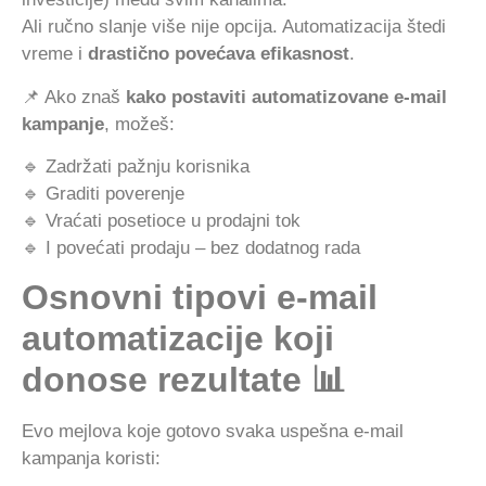
Ali ručno slanje više nije opcija. Automatizacija štedi
vreme i
drastično povećava efikasnost
.
📌 Ako znaš
kako postaviti automatizovane e-mail
kampanje
, možeš:
🔹 Zadržati pažnju korisnika
🔹 Graditi poverenje
🔹 Vraćati posetioce u prodajni tok
🔹 I povećati prodaju – bez dodatnog rada
Osnovni tipovi e-mail
automatizacije koji
donose rezultate 📊
Evo mejlova koje gotovo svaka uspešna e-mail
kampanja koristi: