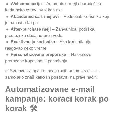
🔸
Welcome serija
– Automatski mejl dobrodošlice
kada neko ostavi svoj kontakt
🔸
Abandoned cart mejlovi
– Podsetnik korisniku koji
je napustio korpu
🔸
After-purchase mejl
– Zahvalnica, podrška,
predlozi za dodatne proizvode
🔸
Reaktivacija korisnika
– Ako korisnik nije
reagovao neko vreme
🔸
Personalizovane preporuke
– Na osnovu
prethodne kupovine ili ponašanja
✅ Sve ove kampanje mogu raditi automatski – ali
samo ako znaš
kako ih postaviti
na pravi način.
Automatizovane e-mail
kampanje: koraci korak po
korak 🛠️