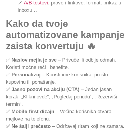
📌
A/B testovi
, proveri linkove, format, prikaz u
inboxu…
Kako da tvoje
automatizovane kampanje
zaista konvertuju 🔥
✅
Naslov mejla je sve
– Privuče ili odbije odmah.
Koristi moćne reči i benefite.
✅
Personalizuj
– Koristi ime korisnika, prošlu
kupovinu ili ponašanje.
✅
Jasno pozovi na akciju (CTA)
– Jedan jasan
korak: „Klikni ovde“, „Pogledaj ponudu“, „Rezerviši
termin“.
✅
Mobile-first dizajn
– Većina korisnika otvara
mejlove na telefonu.
✅
Ne šalji prečesto
– Održavaj ritam koji ne zamara.