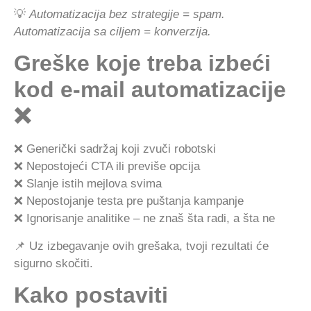
💡
Automatizacija bez strategije = spam.
Automatizacija sa ciljem = konverzija.
Greške koje treba izbeći
kod e-mail automatizacije
❌
❌ Generički sadržaj koji zvuči robotski
❌ Nepostojeći CTA ili previše opcija
❌ Slanje istih mejlova svima
❌ Nepostojanje testa pre puštanja kampanje
❌ Ignorisanje analitike – ne znaš šta radi, a šta ne
📌 Uz izbegavanje ovih grešaka, tvoji rezultati će
sigurno skočiti.
Kako postaviti