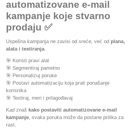
automatizovane e-mail
kampanje koje stvarno
prodaju ✅
Uspešna kampanja ne zavisi od sreće, već od
plana,
alata i testiranja
.
🎯 Koristi pravi alat
🎯 Segmentiraj pametno
🎯 Personalizuj poruke
🎯 Postavi automatizaciju koja prati ponašanje
korisnika
🎯 Testiraj, meri i prilagođavaj
Kad znaš
kako postaviti automatizovane e-mail
kampanje
, svaka poruka može da postane prilika za
rast.