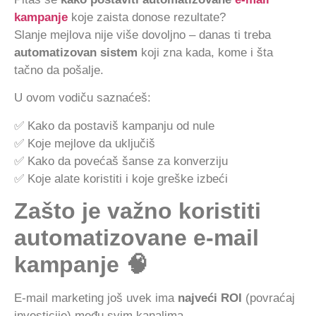
kampanje
koje zaista donose rezultate?
Slanje mejlova nije više dovoljno – danas ti treba
automatizovan sistem
koji zna kada, kome i šta
tačno da pošalje.
U ovom vodiču saznaćeš:
✅ Kako da postaviš kampanju od nule
✅ Koje mejlove da uključiš
✅ Kako da povećaš šanse za konverziju
✅ Koje alate koristiti i koje greške izbeći
Zašto je važno koristiti
automatizovane e-mail
kampanje 🧠
E-mail marketing još uvek ima
najveći ROI
(povraćaj
investicije) među svim kanalima.