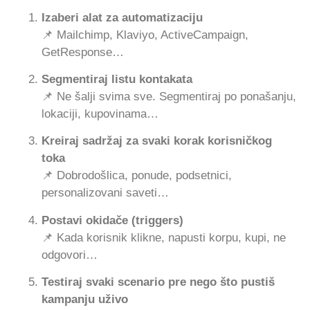
Izaberi alat za automatizaciju
📌 Mailchimp, Klaviyo, ActiveCampaign,
GetResponse…
Segmentiraj listu kontakata
📌 Ne šalji svima sve. Segmentiraj po ponašanju,
lokaciji, kupovinama…
Kreiraj sadržaj za svaki korak korisničkog
toka
📌 Dobrodošlica, ponude, podsetnici,
personalizovani saveti…
Postavi okidače (triggers)
📌 Kada korisnik klikne, napusti korpu, kupi, ne
odgovori…
Testiraj svaki scenario pre nego što pustiš
kampanju uživo