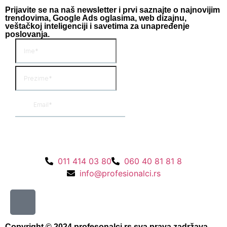
Prijavite se na naš newsletter i prvi saznajte o najnovijim
trendovima, Google Ads oglasima, web dizajnu,
veštačkoj inteligenciji i savetima za unapređenje
poslovanja.
011 414 03 80
060 40 81 81 8
info@profesionalci.rs
Copyright © 2024 profesonalci.rs sva prava zadržava