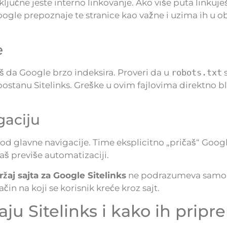
ljučne jeste interno linkovanje. Ako više puta linkuješ
 Google prepoznaje te stranice kao važne i uzima ih u ob
e
iš da Google brzo indeksira. Proveri da u
robots.txt
s
 postanu Sitelinks. Greške u ovim fajlovima direktno b
gaciju
 glavne navigacije. Time eksplicitno „pričaš“ Googl
aš previše automatizaciji.
ržaj sajta za Google Sitelinks
ne podrazumeva samo l
čin na koji se korisnik kreće kroz sajt.
ju Sitelinks i kako ih pripre