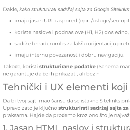
Dakle,
kako strukturirati sadržaj sajta za Google Sitelinks
imaju jasan URL raspored (npr. /usluge/seo-opt
koriste naslove i podnaslove (H1, H2) dosledno,
sadrže breadcrumbs za lakšu orijentaciju pretr
imaju internu povezanost i dobru navigaciju.
Takođe, koristi
strukturirane podatke
(Schema mar
ne garantuje da će ih prikazati, ali bez n
Tehnički i UX elementi koj
Da bi tvoj sajt imao šansu da se istakne Sitelinks 
Upravo zato je ključno
strukturirati sadržaj sajta z
praksama. Hajde da prođemo kroz ono što je najvažn
1. Jasan HTML naslov i struktur