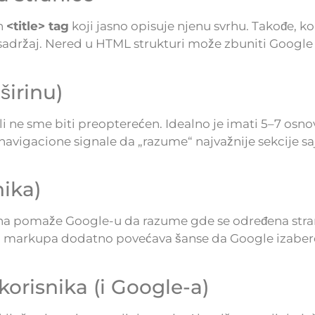
an
<title> tag
koji jasno opisuje njenu svrhu. Takođe, ko
 sadržaj. Nered u HTML strukturi može zbuniti Google 
širinu)
i ne sme biti preopterećen. Idealno je imati 5–7 osnov
avigacione signale da „razume“ najvažnije sekcije saj
ika)
na pomaže Google-u da razume gde se određena stran
markupa dodatno povećava šanse da Google izaber
korisnika (i Google-a)