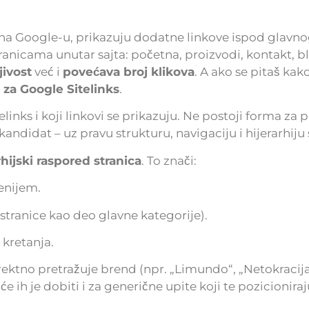
š na Google-u, prikazuju dodatne linkove ispod glavno
ranicama unutar sajta: početna, proizvodi, kontakt, b
jivost
već i
povećava broj klikova
. A ako se pitaš kako
a za Google Sitelinks
.
inks i koji linkovi se prikazuju. Ne postoji forma za p
andidat – uz pravu strukturu, navigaciju i hijerarhiju 
rhijski raspored stranica
. To znači:
enijem.
stranice kao deo glavne kategorije).
 kretanja.
ektno pretražuje brend (npr. „Limundo“, „Netokracija“
će ih je dobiti i za generične upite koji te pozicionira