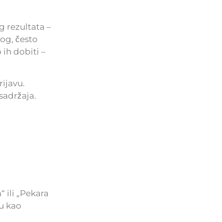
g rezultata –
log, često
 ih dobiti –
rijavu.
sadržaja.
 ili „Pekara
ju kao