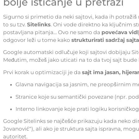
bolje isticanje u pretrazi
Sigurno si primetio da neki sajtovi, kada ih potraži
to su tzv.
Sitelinks
. Oni vode direktno ka ključnim st
postavljana pitanja… Ovo ne samo da
povećava vidl
odgovor leži u tome kako
strukturirati sadržaj sajt
Google automatski odlučuje koji sajtovi dobijaju Sitel
Međutim, možeš jako uticati na to da tvoj sajt bude k
Prvi korak u optimizaciji je da
sajt ima jasan, hijera
Glavna navigacija sa jasnim, ne preopširnim m
Stranice koje su semantički povezane (npr. pod
Interno linkovanje koje prati logiku korisničkog
Google Sitelinks se najčešće prikazuju kada neko dir
Jovanović“), ali ako je struktura sajta ispravna, mogu
autoritet.