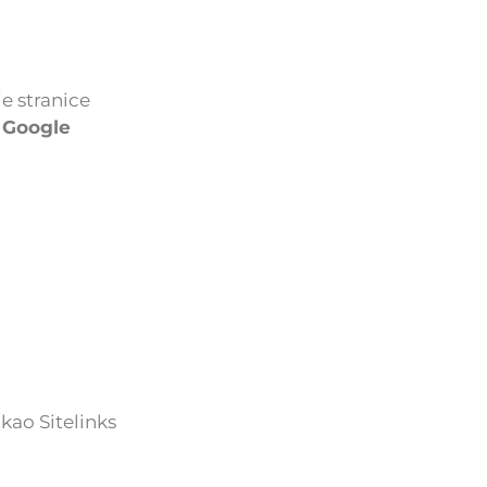
je stranice
a Google
kao Sitelinks