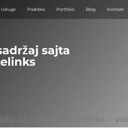
Usluge
Podrška
Portfolio
Blog
Kontakt
sadržaj sajta
elinks
ajta za Google Sitelinks – vo