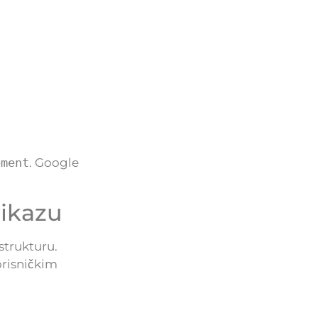
ement
. Google
rikazu
strukturu.
orisničkim