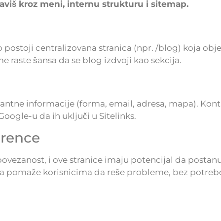
aviš kroz meni, internu strukturu i sitemap.
 postoji centralizovana stranica (npr. /blog) koja obj
e raste šansa da se blog izdvoji kao sekcija.
antne informacije (forma, email, adresa, mapa). Kont
oogle-u da ih uključi u Sitelinks.
erence
povezanost, i ove stranice imaju potencijal da postanu
oja pomaže korisnicima da reše probleme, bez potreb