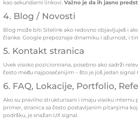
kao sekundarni linkovi.
Važno je da ih jasno predst
4. Blog / Novosti
Blog može biti Sitelink ako redovno objavljuješ i ako
članke. Google prepoznaje dinamiku i ažurnost, i tim
5. Kontakt stranica
Uvek visoko pozicionirana, posebno ako sadrži relev
često među najposećenijim – što je još jedan signal G
6. FAQ, Lokacije, Portfolio, Ref
Ako su pravilno strukturisani i imaju visoku internu 
primer, stranica sa često postavljanim pitanjima k
podršku, je snažan UX signal.