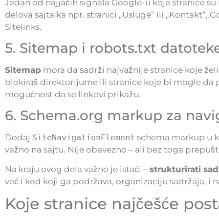
Jedan od najjačih signala Google-u koje stranice su k
delova sajta ka npr. stranici „Usluge“ ili „Kontakt“,
Sitelinks.
5. Sitemap i robots.txt datotek
Sitemap
mora da sadrži najvažnije stranice koje žel
blokiraš direktorijume ili stranice koje bi mogle da
mogućnost da se linkovi prikažu.
6. Schema.org markup za navi
Dodaj
SiteNavigationElement
schema markup u kod
važno na sajtu. Nije obavezno – ali bez toga prepušt
Na kraju ovog dela važno je istaći –
strukturirati sad
već i kod koji ga podržava, organizaciju sadržaja, i na
Koje stranice najčešće posta