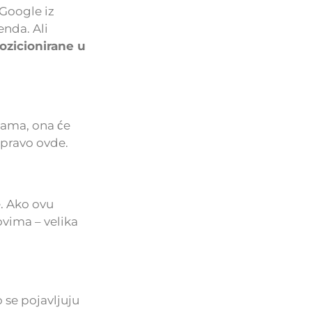
Google iz
enda. Ali
pozicionirane u
jama, ona će
 upravo ovde.
e. Ako ovu
ovima – velika
 se pojavljuju