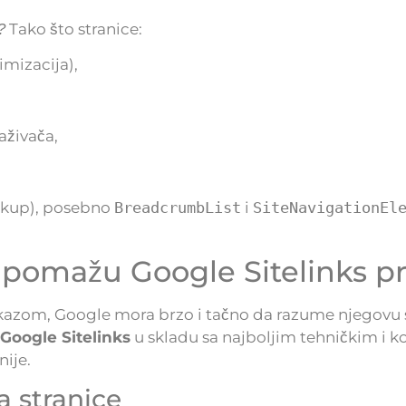
Tako što stranice:
?
imizacija),
aživača,
kup), posebno
BreadcrumbList
i
SiteNavigationEl
i pomažu Google Sitelinks p
prikazom, Google mora brzo i tačno da razume njegovu 
a Google Sitelinks
u skladu sa najboljim tehničkim i k
ije.
a stranice