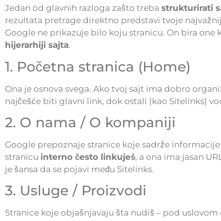
Jedan od glavnih razloga zašto treba
strukturirati 
rezultata pretrage direktno predstavi tvoje najvažnije
Google ne prikazuje bilo koju stranicu. On bira one 
hijerarhiji sajta
.
1. Početna stranica (Home)
Ona je osnova svega. Ako tvoj sajt ima dobro organ
najčešće biti glavni link, dok ostali (kao Sitelinks) 
2. O nama / O kompaniji
Google prepoznaje stranice koje sadrže informacije o 
stranicu
interno često linkuješ
, a ona ima jasan UR
je šansa da se pojavi među Sitelinks.
3. Usluge / Proizvodi
Stranice koje objašnjavaju šta nudiš – pod uslovom d