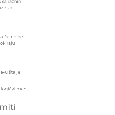
 sa raznih
zir za
lučajno ne
lokiraju
e-u šta je
ogički meni,
miti