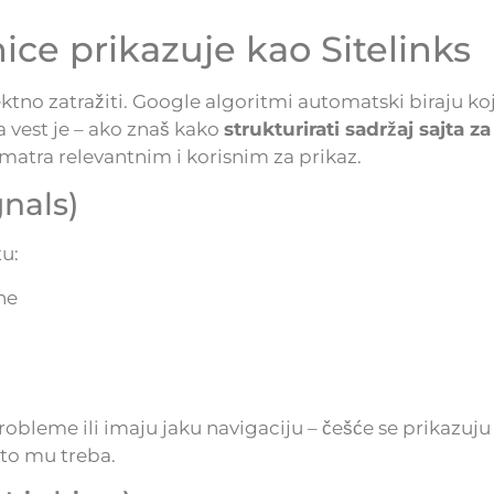
ice prikazuje kao Sitelinks
ektno zatražiti. Google algoritmi automatski biraju ko
a vest je – ako znaš kako
strukturirati sadržaj sajta z
smatra relevantnim i korisnim za prikaz.
gnals)
tu:
ne
obleme ili imaju jaku navigaciju – češće se prikazuju 
što mu treba.