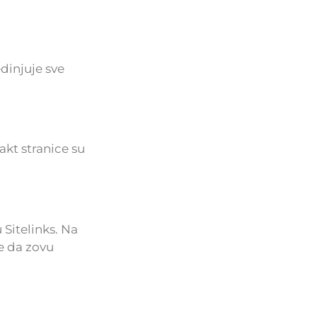
edinjuje sve
akt stranice su
 Sitelinks. Na
e da zovu