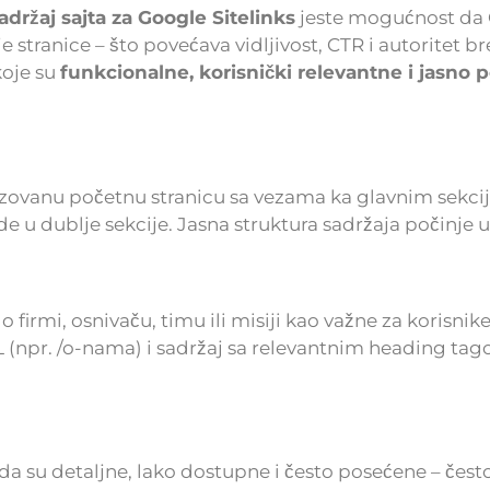
sadržaj sajta za Google Sitelinks
jeste mogućnost da 
 stranice – što povećava vidljivost, CTR i autoritet br
koje su
funkcionalne, korisnički relevantne i jasno 
izovanu početnu stranicu sa vezama ka glavnim sekci
vode u dublje sekcije. Jasna struktura sadržaja počinje
firmi, osnivaču, timu ili misiji kao važne za korisnik
L (npr. /o-nama) i sadržaj sa relevantnim heading tag
a su detaljne, lako dostupne i često posećene – često