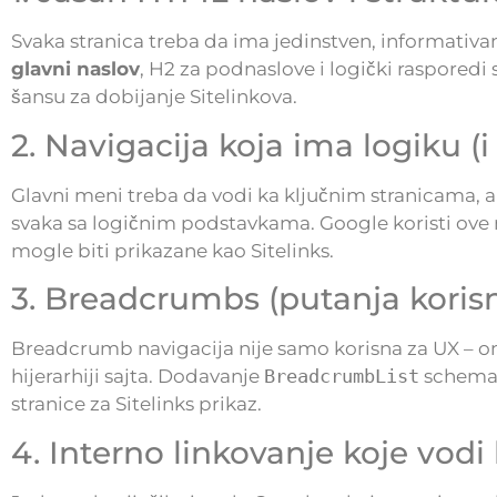
Svaka stranica treba da ima jedinstven, informativ
glavni naslov
, H2 za podnaslove i logički rasporedi
šansu za dobijanje Sitelinkova.
2. Navigacija koja ima logiku (i 
Glavni meni treba da vodi ka ključnim stranicama, al
svaka sa logičnim podstavkama. Google koristi ove n
mogle biti prikazane kao Sitelinks.
3. Breadcrumbs (putanja korisn
Breadcrumb navigacija nije samo korisna za UX – o
hijerarhiji sajta. Dodavanje
BreadcrumbList
schema 
stranice za Sitelinks prikaz.
4. Interno linkovanje koje vodi 