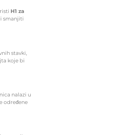
risti
H1 za
i smanjiti
nih stavki,
ta koje bi
ica nalazi u
e određene