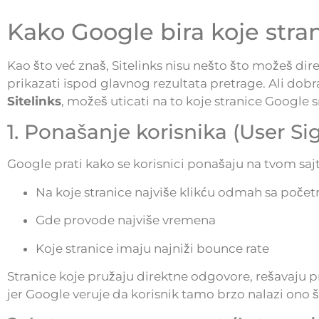
Kako Google bira koje stran
Kao što već znaš, Sitelinks nisu nešto što možeš dir
prikazati ispod glavnog rezultata pretrage. Ali dobr
Sitelinks
, možeš uticati na to koje stranice Google 
1. Ponašanje korisnika (User Si
Google prati kako se korisnici ponašaju na tvom saj
Na koje stranice najviše klikću odmah sa počet
Gde provode najviše vremena
Koje stranice imaju najniži bounce rate
Stranice koje pružaju direktne odgovore, rešavaju pr
jer Google veruje da korisnik tamo brzo nalazi ono 