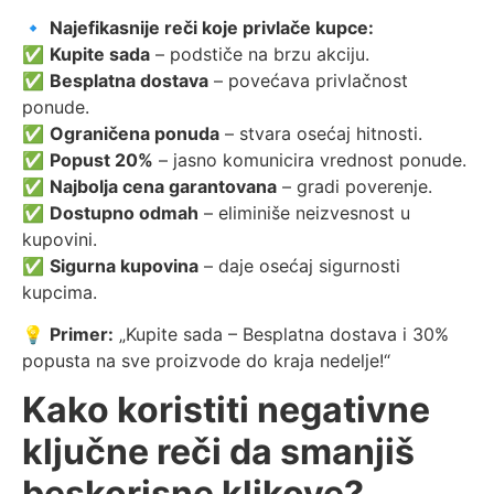
🔹
Najefikasnije reči koje privlače kupce:
✅
Kupite sada
– podstiče na brzu akciju.
✅
Besplatna dostava
– povećava privlačnost
ponude.
✅
Ograničena ponuda
– stvara osećaj hitnosti.
✅
Popust 20%
– jasno komunicira vrednost ponude.
✅
Najbolja cena garantovana
– gradi poverenje.
✅
Dostupno odmah
– eliminiše neizvesnost u
kupovini.
✅
Sigurna kupovina
– daje osećaj sigurnosti
kupcima.
💡
Primer:
„Kupite sada – Besplatna dostava i 30%
popusta na sve proizvode do kraja nedelje!“
Kako koristiti negativne
ključne reči da smanjiš
beskorisne klikove?