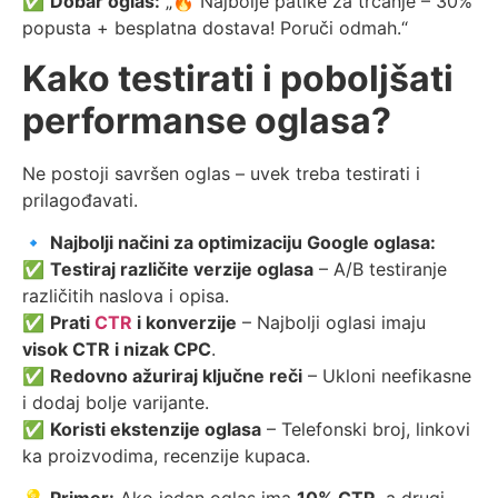
✅
Dobar oglas:
„🔥 Najbolje patike za trčanje – 30%
popusta + besplatna dostava! Poruči odmah.“
Kako testirati i poboljšati
performanse oglasa?
Ne postoji savršen oglas – uvek treba testirati i
prilagođavati.
🔹
Najbolji načini za optimizaciju Google oglasa:
✅
Testiraj različite verzije oglasa
– A/B testiranje
različitih naslova i opisa.
✅
Prati
CTR
i konverzije
– Najbolji oglasi imaju
visok CTR i nizak CPC
.
✅
Redovno ažuriraj ključne reči
– Ukloni neefikasne
i dodaj bolje varijante.
✅
Koristi ekstenzije oglasa
– Telefonski broj, linkovi
ka proizvodima, recenzije kupaca.