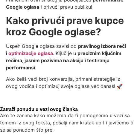
Google oglasa
i privući pravu publiku!
Kako privući prave kupce
kroz Google oglase?
Uspeh Google oglasa zavisi od
pravilnog izbora reči
i
optimizacije oglasa
. Ključ je u
preciznim ključnim
rečima, jasnim pozivima na akciju i testiranju
performansi
.
Ako želiš veći broj konverzija, primeni strategije iz
ovog vodiča i optimizuj svoje oglase već danas! 🚀
Zatraži ponudu u vezi ovog članka
Ako te zanima kako možemo da ti pomognemo u vezi sa
temom iz ovog teksta, pošalji nam kratak upit i javićemo ti
se sa ponudom što pre.