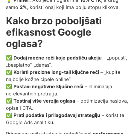
💡
Primer:
Ako jedan oglas ima
10% CTR
, a drugi
samo
2%
, koristi onaj koji ima bolju stopu klikova.
Kako brzo poboljšati
efikasnost Google
oglasa?
✅
Dodaj moćne reči koje podstiču akciju
– „popust“,
„besplatno“, „danas“.
✅
Koristi precizne long-tail ključne reči
– „kupite
najbolje kožne cipele online“.
✅
Postavi negativne ključne reči
– eliminacija
nerelevantnih pretraga.
✅
Testiraj više verzija oglasa
– optimizacija naslova,
opisa i CTA.
✅
Prati podatke i prilagođavaj strategiju
– koristite
Google Ads analitiku.
Primenom ovih strategija poboljšaćeš
performanse