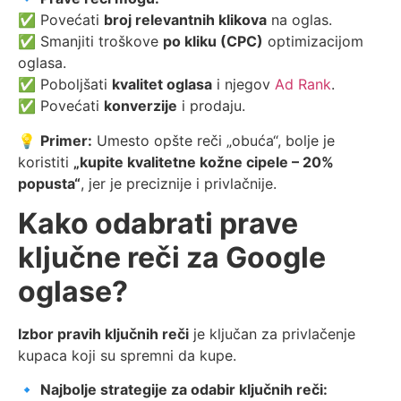
✅ Povećati
broj relevantnih klikova
na oglas.
✅ Smanjiti troškove
po kliku (CPC)
optimizacijom
oglasa.
✅ Poboljšati
kvalitet oglasa
i njegov
Ad Rank
.
✅ Povećati
konverzije
i prodaju.
💡
Primer:
Umesto opšte reči „obuća“, bolje je
koristiti
„kupite kvalitetne kožne cipele – 20%
popusta“
, jer je preciznije i privlačnije.
Kako odabrati prave
ključne reči za Google
oglase?
Izbor pravih ključnih reči
je ključan za privlačenje
kupaca koji su spremni da kupe.
🔹
Najbolje strategije za odabir ključnih reči: