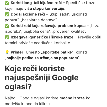
✅
Koristi long-tail ključne reči
– Specifične fraze
koje imaju
višu stopu konverzije
.
✅
Dodaj akcione reči
– „kupi sada“, „iskoristi
popust“, „besplatna dostava“.
✅
Koristi reči koje rešavaju problem kupca
– „brza
isporuka“, „najbolja cena“, „proveren kvalitet“.
✅
Izbegavaj generičke i široke fraze
– Previše opšti
termini privlače neodlučne korisnike.
💡
Primer:
Umesto
„sportske patike“
, koristi
„najbolje patike za trčanje sa popustom“
.
Koje reči koriste
najuspešniji Google
oglasi?
Najbolji Google oglasi koriste
moćne izraze
koji
motivišu kupce da kliknu.