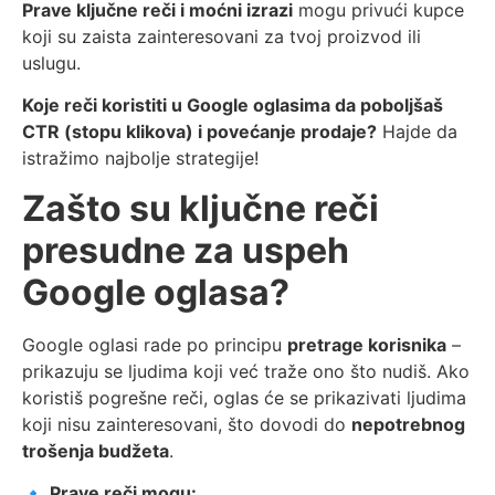
Prave ključne reči i moćni izrazi
mogu privući kupce
koji su zaista zainteresovani za tvoj proizvod ili
uslugu.
Koje reči koristiti u Google oglasima da poboljšaš
CTR (stopu klikova) i povećanje prodaje?
Hajde da
istražimo najbolje strategije!
Zašto su ključne reči
presudne za uspeh
Google oglasa?
Google oglasi rade po principu
pretrage korisnika
–
prikazuju se ljudima koji već traže ono što nudiš. Ako
koristiš pogrešne reči, oglas će se prikazivati ljudima
koji nisu zainteresovani, što dovodi do
nepotrebnog
trošenja budžeta
.
🔹
Prave reči mogu: