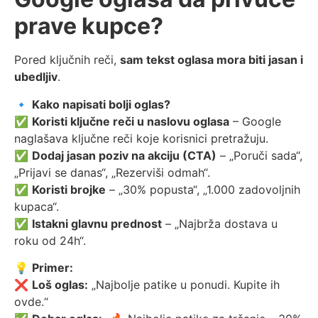
prave kupce?
Pored ključnih reči,
sam tekst oglasa mora biti jasan i
ubedljiv
.
🔹
Kako napisati bolji oglas?
✅
Koristi ključne reči u naslovu oglasa
– Google
naglašava ključne reči koje korisnici pretražuju.
✅
Dodaj jasan poziv na akciju (CTA)
– „Poruči sada“,
„Prijavi se danas“, „Rezerviši odmah“.
✅
Koristi brojke
– „30% popusta“, „1.000 zadovoljnih
kupaca“.
✅
Istakni glavnu prednost
– „Najbrža dostava u
roku od 24h“.
💡
Primer:
❌
Loš oglas:
„Najbolje patike u ponudi. Kupite ih
ovde.“