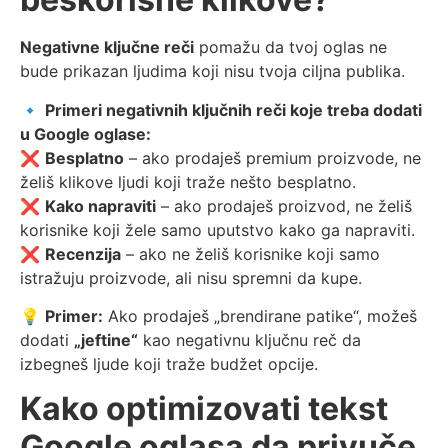
Negativne ključne reči
pomažu da tvoj oglas ne
bude prikazan ljudima koji nisu tvoja ciljna publika.
🔹
Primeri negativnih ključnih reči koje treba dodati
u Google oglase:
❌
Besplatno
– ako prodaješ premium proizvode, ne
želiš klikove ljudi koji traže nešto besplatno.
❌
Kako napraviti
– ako prodaješ proizvod, ne želiš
korisnike koji žele samo uputstvo kako ga napraviti.
❌
Recenzija
– ako ne želiš korisnike koji samo
istražuju proizvode, ali nisu spremni da kupe.
💡
Primer:
Ako prodaješ „brendirane patike“, možeš
dodati
„jeftine“
kao negativnu ključnu reč da
izbegneš ljude koji traže budžet opcije.
Kako optimizovati tekst
Google oglasa da privuče