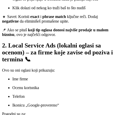
Klik dolazi od nekog ko traži baš to što nudiš
🔸 Savet: Koristi
exact
i
phrase match
ključne reči. Dodaj
negativne
da eliminišeš promašene upite.
📌 Ako se pitaš
koji tip oglasa donosi najviše prodaje u malom
biznisu
, ovo je najčešći odgovor.
2. Local Service Ads (lokalni oglasi sa
ocenom) – za firme koje zavise od poziva i
termina 📞
Ovo su oni oglasi koji prikazuju:
Ime firme
Ocenu korisnika
Telefon
Ikonicu „Google-provereno“
Pogodni su za: