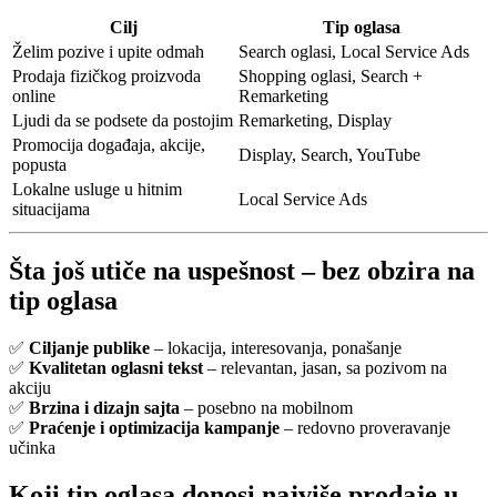
Cilj
Tip oglasa
Želim pozive i upite odmah
Search oglasi, Local Service Ads
Prodaja fizičkog proizvoda
Shopping oglasi, Search +
online
Remarketing
Ljudi da se podsete da postojim
Remarketing, Display
Promocija događaja, akcije,
Display, Search, YouTube
popusta
Lokalne usluge u hitnim
Local Service Ads
situacijama
Šta još utiče na uspešnost – bez obzira na
tip oglasa
✅
Ciljanje publike
– lokacija, interesovanja, ponašanje
✅
Kvalitetan oglasni tekst
– relevantan, jasan, sa pozivom na
akciju
✅
Brzina i dizajn sajta
– posebno na mobilnom
✅
Praćenje i optimizacija kampanje
– redovno proveravanje
učinka
Koji tip oglasa donosi najviše prodaje u