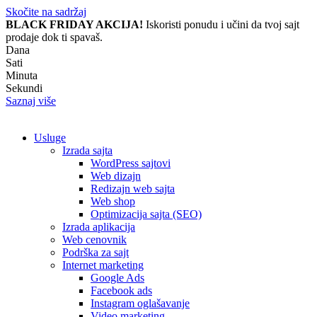
Skočite na sadržaj
BLACK FRIDAY AKCIJA!
Iskoristi ponudu i učini da tvoj sajt
prodaje dok ti spavaš.
Dana
Sati
Minuta
Sekundi
Saznaj više
Usluge
Izrada sajta
WordPress sajtovi
Web dizajn
Redizajn web sajta
Web shop
Optimizacija sajta (SEO)
Izrada aplikacija
Web cenovnik
Podrška za sajt
Internet marketing
Google Ads
Facebook ads
Instagram oglašavanje
Video marketing