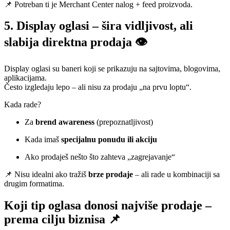
📌 Potreban ti je Merchant Center nalog + feed proizvoda.
5. Display oglasi – šira vidljivost, ali
slabija direktna prodaja 👁️
Display oglasi su baneri koji se prikazuju na sajtovima, blogovima,
aplikacijama.
Često izgledaju lepo – ali nisu za prodaju „na prvu loptu“.
Kada rade?
Za
brend awareness
(prepoznatljivost)
Kada imaš
specijalnu ponudu ili akciju
Ako prodaješ nešto što zahteva „zagrejavanje“
📌 Nisu idealni ako tražiš
brze prodaje
– ali rade u kombinaciji sa
drugim formatima.
Koji tip oglasa donosi najviše prodaje –
prema cilju biznisa 📌