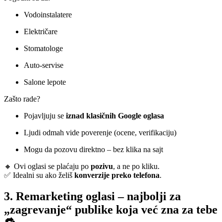
Vodoinstalatere
Električare
Stomatologe
Auto-servise
Salone lepote
Zašto rade?
Pojavljuju se
iznad klasičnih Google oglasa
Ljudi odmah vide poverenje (ocene, verifikaciju)
Mogu da pozovu direktno – bez klika na sajt
🔸 Ovi oglasi se plaćaju po
pozivu
, a ne po kliku.
✅ Idealni su ako želiš
konverzije preko telefona
.
3. Remarketing oglasi – najbolji za
„zagrevanje“ publike koja već zna za tebe