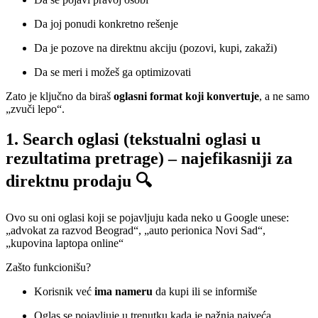
Da joj ponudi konkretno rešenje
Da je pozove na direktnu akciju (pozovi, kupi, zakaži)
Da se meri i možeš ga optimizovati
Zato je ključno da biraš
oglasni format koji konvertuje
, a ne samo
„zvuči lepo“.
1. Search oglasi (tekstualni oglasi u
rezultatima pretrage) – najefikasniji za
direktnu prodaju 🔍
Ovo su oni oglasi koji se pojavljuju kada neko u Google unese:
„advokat za razvod Beograd“, „auto perionica Novi Sad“,
„kupovina laptopa online“
Zašto funkcionišu?
Korisnik već
ima nameru
da kupi ili se informiše
Oglas se pojavljuje u trenutku kada je pažnja najveća