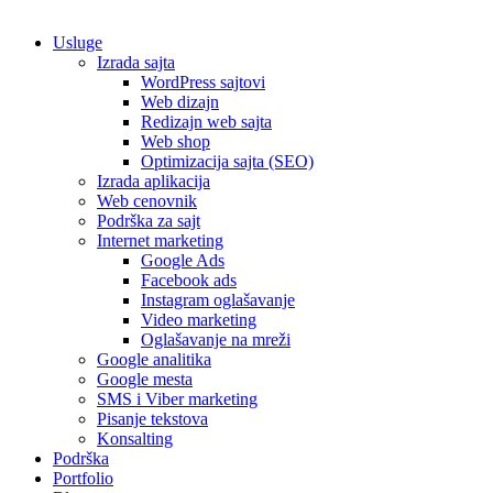
Usluge
Izrada sajta
WordPress sajtovi
Web dizajn
Redizajn web sajta
Web shop
Optimizacija sajta (SEO)
Izrada aplikacija
Web cenovnik
Podrška za sajt
Internet marketing
Google Ads
Facebook ads
Instagram oglašavanje
Video marketing
Oglašavanje na mreži
Google analitika
Google mesta
SMS i Viber marketing
Pisanje tekstova
Konsalting
Podrška
Portfolio