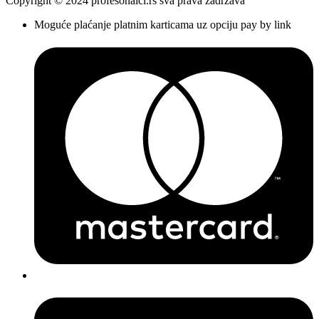
Copyright © 2024 profesonalci.rs sva prava zadržava
Moguće plaćanje platnim karticama uz opciju pay by link