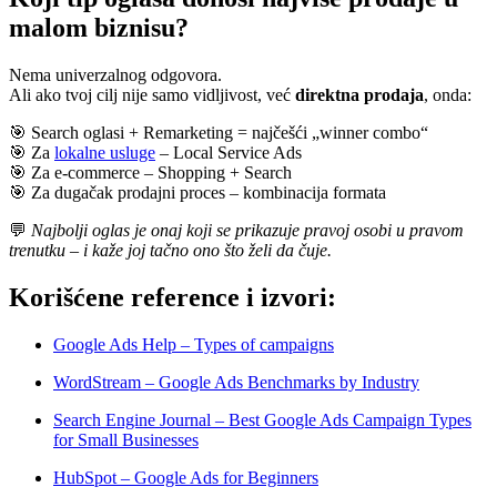
malom biznisu?
Nema univerzalnog odgovora.
Ali ako tvoj cilj nije samo vidljivost, već
direktna prodaja
, onda:
🎯 Search oglasi + Remarketing = najčešći „winner combo“
🎯 Za
lokalne usluge
– Local Service Ads
🎯 Za e-commerce – Shopping + Search
🎯 Za dugačak prodajni proces – kombinacija formata
💬
Najbolji oglas je onaj koji se prikazuje pravoj osobi u pravom
trenutku – i kaže joj tačno ono što želi da čuje.
Korišćene reference i izvori:
Google Ads Help – Types of campaigns
WordStream – Google Ads Benchmarks by Industry
Search Engine Journal – Best Google Ads Campaign Types
for Small Businesses
HubSpot – Google Ads for Beginners