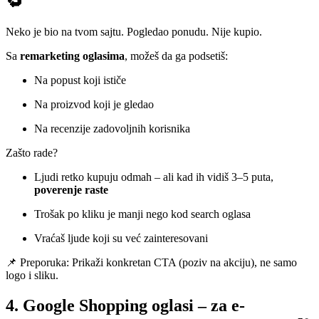
🔁
Neko je bio na tvom sajtu. Pogledao ponudu. Nije kupio.
Sa
remarketing oglasima
, možeš da ga podsetiš:
Na popust koji ističe
Na proizvod koji je gledao
Na recenzije zadovoljnih korisnika
Zašto rade?
Ljudi retko kupuju odmah – ali kad ih vidiš 3–5 puta,
poverenje raste
Trošak po kliku je manji nego kod search oglasa
Vraćaš ljude koji su već zainteresovani
📌 Preporuka: Prikaži konkretan CTA (poziv na akciju), ne samo
logo i sliku.
4. Google Shopping oglasi – za e-