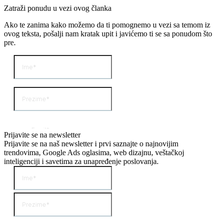
Zatraži ponudu u vezi ovog članka
Ako te zanima kako možemo da ti pomognemo u vezi sa temom iz
ovog teksta, pošalji nam kratak upit i javićemo ti se sa ponudom što
pre.
Prijavite se na newsletter
Prijavite se na naš newsletter i prvi saznajte o najnovijim
trendovima, Google Ads oglasima, web dizajnu, veštačkoj
inteligenciji i savetima za unapređenje poslovanja.