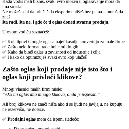
Kada vodiš mali biznis, svaki evro uložen u oglašavanje mora da
ima smisla.
Ne možeš sebi da priuštiš da eksperimentišeš bez plana – moraš da
znaš:
šta radi, šta ne, i gde će ti oglas doneti stvarnu prodaju.
U ovom vodiču saznaćeš:
✅ Koji tipovi Google oglasa najefikasnije konvertuju za male firme
✅ Zašto neki formati rade bolje od drugih
✅ Kako da biraš oglas u zavisnosti od industrije i cilja
✅ I kako da optimizuješ svaki evro koji ulažeš
Zašto oglas koji prodaje nije isto što i
oglas koji privlači klikove?
Mnogi vlasnici malih firmi misle:
“Ako mi oglas ima mnogo klikova, onda je uspešan.”
Ali broj klikova ne znači ništa ako ti se ljudi ne javljaju, ne kupuju,
ne rezervišu, ne dolaze.
✅
Prodajni oglas
mora da ispuni sledeće:
Da se pojavi pravoj osobi