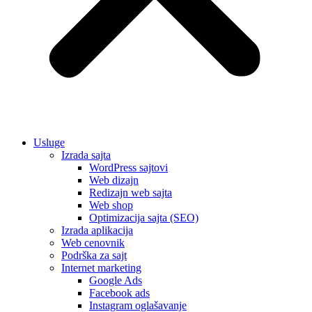
Usluge
Izrada sajta
WordPress sajtovi
Web dizajn
Redizajn web sajta
Web shop
Optimizacija sajta (SEO)
Izrada aplikacija
Web cenovnik
Podrška za sajt
Internet marketing
Google Ads
Facebook ads
Instagram oglašavanje