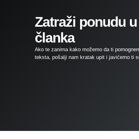
Zatraži ponudu u
članka
Ako te zanima kako možemo da ti pomognem
teksta, pošalji nam kratak upit i javićemo ti