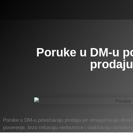
Poruke u DM-u p
prodaju
Poruke u DM-u povećavaju prodaju jer omogućavaju direkt
poverenje, brzo rešavaju nedoumice i olakšavaju donošenj