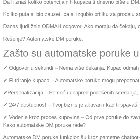
Da li znaš koliko potencijalnih kupaca ti dnevno piše u D
Koliko puta si bio zauzet, pa si izgubio priliku za prodaju 
Danas ljudi žele ODMAH odgovor. Ako moraju da čekaju, o
Rešenje? Automatske DM poruke.
Zašto su automatske poruke 
✔ Odgovor u sekundi – Nema više čekanja. Kupac odmah do
✔ Filtriranje kupaca – Automatske poruke mogu prepoznati 
✔Personalizacija – Pomoću unapred podešenih scenarija, k
✔ 24/7 dostupnost – Tvoj biznis je aktivan i kad ti spavaš.
✔ Vođenje kroz proces kupovine – Od prve poruke do završ
Kako automatske DM poruke rade?
Automatske DM poruke funkcionišu kroz pametne chatbot-ov