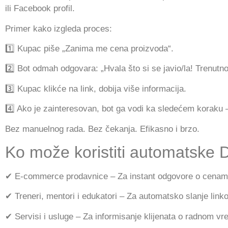
ili Facebook profil.
Primer kako izgleda proces:
1️⃣ Kupac piše „Zanima me cena proizvoda“.
2️⃣ Bot odmah odgovara: „Hvala što si se javio/la! Trenutn
3️⃣ Kupac klikće na link, dobija više informacija.
4️⃣ Ako je zainteresovan, bot ga vodi ka sledećem koraku 
Bez manuelnog rada. Bez čekanja. Efikasno i brzo.
Ko može koristiti automatske
✔ E-commerce prodavnice – Za instant odgovore o cenama,
✔ Treneri, mentori i edukatori – Za automatsko slanje lin
✔ Servisi i usluge – Za informisanje klijenata o radnom 