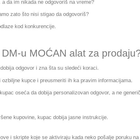
M, a da im nikada ne odgovoriš na vreme?
samo zato što nisi stigao da odgovoriš?
dlaze kod konkurencije.
u DM-u MOĆAN alat za prodaju
bija odgovor i zna šta su sledeći koraci.
ozbiljne kupce i preusmeriti ih ka pravim informacijama.
upac oseća da dobija personalizovan odgovor, a ne generičk
ene kupovine, kupac dobija jasne instrukcije.
e i skripte koje se aktiviraju kada neko pošalje poruku na