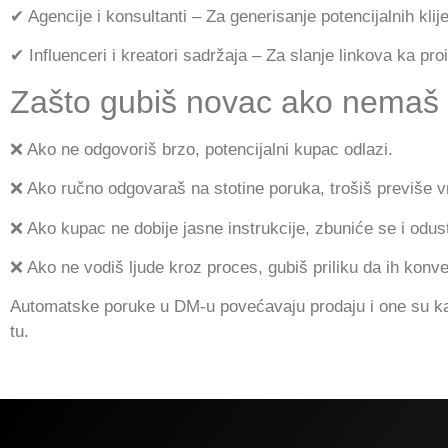
✔ Agencije i konsultanti – Za generisanje potencijalnih kli
✔ Influenceri i kreatori sadržaja – Za slanje linkova ka 
Zašto gubiš novac ako nemaš
❌ Ako ne odgovoriš brzo, potencijalni kupac odlazi.
❌ Ako ručno odgovaraš na stotine poruka, trošiš previše 
❌ Ako kupac ne dobije jasne instrukcije, zbuniće se i odus
❌ Ako ne vodiš ljude kroz proces, gubiš priliku da ih konv
Automatske poruke u DM-u povećavaju prodaju i one su
tu.