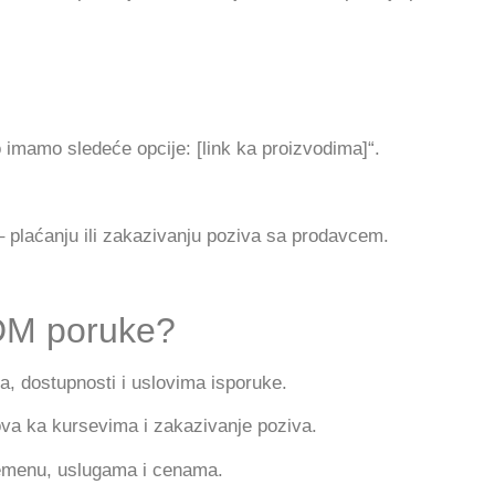
o imamo sledeće opcije: [link ka proizvodima]“.
– plaćanju ili zakazivanju poziva sa prodavcem.
 DM poruke?
 dostupnosti i uslovima isporuke.
kova ka kursevima i zakazivanje poziva.
vremenu, uslugama i cenama.