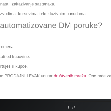
jenata i zakazivanje sastanaka.
proizvodima, kursevima i ekskluzivnim ponudama.
 automatizovane DM poruke?
vremena.
tati od kupovine.
ertuješ u kupce.
 kao PRODAJNI LEVAK unutar
društvenih mreža
. One rade za