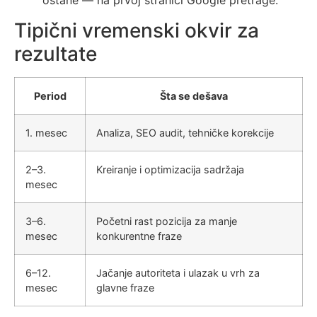
ostane — na prvoj stranici Google pretrage.
Tipični vremenski okvir za
rezultate
Period
Šta se dešava
1. mesec
Analiza, SEO audit, tehničke korekcije
2–3.
Kreiranje i optimizacija sadržaja
mesec
3–6.
Početni rast pozicija za manje
mesec
konkurentne fraze
6–12.
Jačanje autoriteta i ulazak u vrh za
mesec
glavne fraze