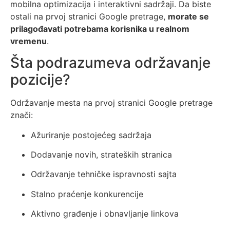
mobilna optimizacija i interaktivni sadržaji. Da biste
ostali na prvoj stranici Google pretrage,
morate se
prilagođavati potrebama korisnika u realnom
vremenu
.
Šta podrazumeva održavanje
pozicije?
Održavanje mesta na prvoj stranici Google pretrage
znači:
Ažuriranje postojećeg sadržaja
Dodavanje novih, strateških stranica
Održavanje tehničke ispravnosti sajta
Stalno praćenje konkurencije
Aktivno građenje i obnavljanje linkova