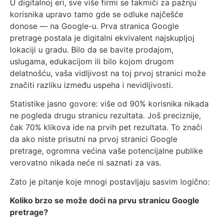
U digitalnoj eri, sve više firmi se takmiči za pažnju
korisnika upravo tamo gde se odluke najčešće
donose — na Google-u. Prva stranica Google
pretrage postala je digitalni ekvivalent najskupljoj
lokaciji u gradu. Bilo da se bavite prodajom,
uslugama, edukacijom ili bilo kojom drugom
delatnošću, vaša vidljivost na toj prvoj stranici može
značiti razliku između uspeha i nevidljivosti.
Statistike jasno govore: više od 90% korisnika nikada
ne pogleda drugu stranicu rezultata. Još preciznije,
čak 70% klikova ide na prvih pet rezultata. To znači
da ako niste prisutni na prvoj stranici Google
pretrage, ogromna većina vaše potencijalne publike
verovatno nikada neće ni saznati za vas.
Zato je pitanje koje mnogi postavljaju sasvim logično:
Koliko brzo se može doći na prvu stranicu Google
pretrage?