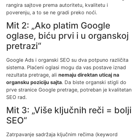
rangira sajtove prema autoritetu, kvalitetu i
poverenju, a to se ne gradi preko noći.
Mit 2: „Ako platim Google
oglase, biću prvi i u organskoj
pretrazi“
Google Ads i organski SEO su dva potpuno različita
sistema. Plaćeni oglasi mogu da vas postave iznad
rezultata pretrage, ali
nemaju direktan uticaj na
organsku poziciju sajta
. Da biste organski stigli do
prve stranice Google pretrage, potreban je kvalitetan
SEO rad.
Mit 3: „Više ključnih reči = bolji
SEO“
Zatrpavanje sadržaja ključnim rečima (keyword