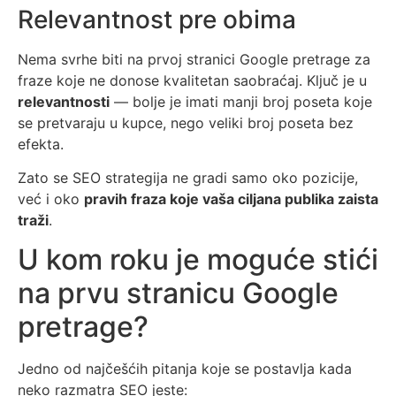
Relevantnost pre obima
Nema svrhe biti na prvoj stranici Google pretrage za
fraze koje ne donose kvalitetan saobraćaj. Ključ je u
relevantnosti
— bolje je imati manji broj poseta koje
se pretvaraju u kupce, nego veliki broj poseta bez
efekta.
Zato se SEO strategija ne gradi samo oko pozicije,
već i oko
pravih fraza koje vaša ciljana publika zaista
traži
.
U kom roku je moguće stići
na prvu stranicu Google
pretrage?
Jedno od najčešćih pitanja koje se postavlja kada
neko razmatra SEO jeste: