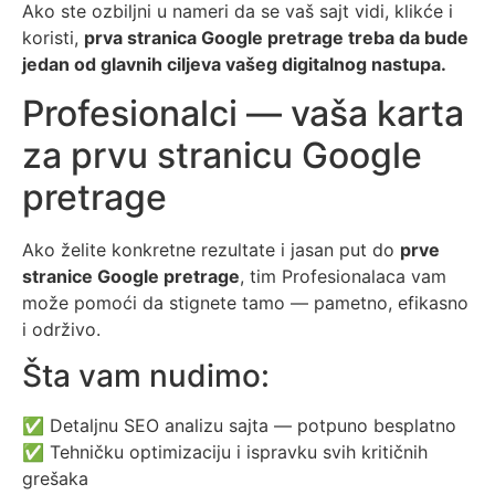
Ako ste ozbiljni u nameri da se vaš sajt vidi, klikće i
koristi,
prva stranica Google pretrage treba da bude
jedan od glavnih ciljeva vašeg digitalnog nastupa.
Profesionalci — vaša karta
za prvu stranicu Google
pretrage
Ako želite konkretne rezultate i jasan put do
prve
stranice Google pretrage
, tim Profesionalaca vam
može pomoći da stignete tamo — pametno, efikasno
i održivo.
Šta vam nudimo:
✅ Detaljnu SEO analizu sajta — potpuno besplatno
✅ Tehničku optimizaciju i ispravku svih kritičnih
grešaka