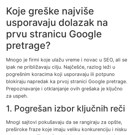
Koje greške najviše
usporavaju dolazak na
prvu stranicu Google
pretrage?
Mnogo je firmi koje ulažu vreme i novac u SEO, ali se
ipak ne približavaju cilju. Najčešće, razlog leži u
pogrešnim koracima koji usporavaju ili potpuno
blokiraju napredak ka prvoj stranici Google pretrage.
Prepoznavanje i otklanjanje ovih grešaka je ključno
za uspeh.
1. Pogrešan izbor ključnih reči
Mnogi sajtovi pokušavaju da se rangiraju za opšte,
preširoke fraze koje imaju veliku konkurenciju i nisku