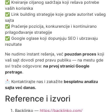
✅ Kreiranje ciljanog sadržaja koji rešava potrebe
vaših korisnika
✅ Link building strategije koje grade autoritet vašeg
sajta
✅ Praćenje pozicija, konkurencije i kontinuirano
prilagođavanje strategije
✅ Google oglase koji dopunjuju SEO i ubrzavaju
rezultate
Ne nudimo instant rešenja, već
pouzdan proces
koji
vaš sajt dovodi pred pravu publiku — na mestu gde
svi traže odgovore:
na prvoj stranici Google
pretrage
.
📩 Kontaktirajte nas i zakažite
besplatnu analizu
sajta već danas.
Reference i izvori
Backlinko —
https://backlinko.com/