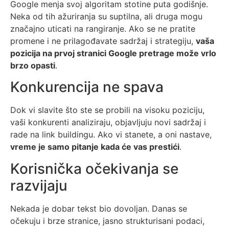
Google menja svoj algoritam stotine puta godišnje.
Neka od tih ažuriranja su suptilna, ali druga mogu
značajno uticati na rangiranje. Ako se ne pratite
promene i ne prilagođavate sadržaj i strategiju,
vaša
pozicija na prvoj stranici Google pretrage može vrlo
brzo opasti
.
Konkurencija ne spava
Dok vi slavite što ste se probili na visoku poziciju,
vaši konkurenti analiziraju, objavljuju novi sadržaj i
rade na link buildingu. Ako vi stanete, a oni nastave,
vreme je samo pitanje kada će vas prestići
.
Korisnička očekivanja se
razvijaju
Nekada je dobar tekst bio dovoljan. Danas se
očekuju i brze stranice, jasno strukturisani podaci,