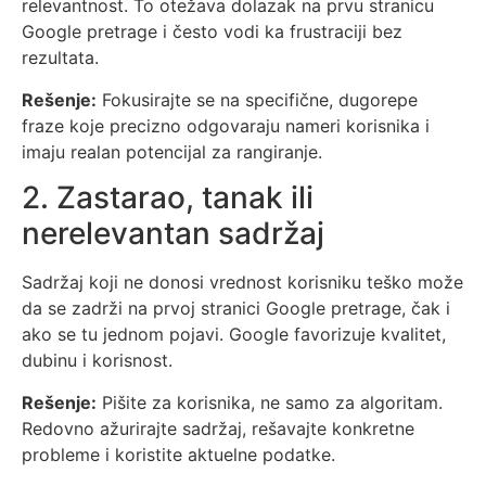
relevantnost. To otežava dolazak na prvu stranicu
Google pretrage i često vodi ka frustraciji bez
rezultata.
Rešenje:
Fokusirajte se na specifične, dugorepe
fraze koje precizno odgovaraju nameri korisnika i
imaju realan potencijal za rangiranje.
2. Zastarao, tanak ili
nerelevantan sadržaj
Sadržaj koji ne donosi vrednost korisniku teško može
da se zadrži na prvoj stranici Google pretrage, čak i
ako se tu jednom pojavi. Google favorizuje kvalitet,
dubinu i korisnost.
Rešenje:
Pišite za korisnika, ne samo za algoritam.
Redovno ažurirajte sadržaj, rešavajte konkretne
probleme i koristite aktuelne podatke.