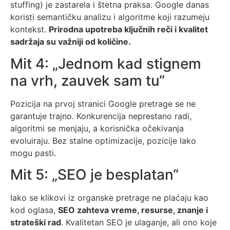
stuffing) je zastarela i štetna praksa. Google danas
koristi semantičku analizu i algoritme koji razumeju
kontekst.
Prirodna upotreba ključnih reči i kvalitet
sadržaja su važniji od količine.
Mit 4: „Jednom kad stignem
na vrh, zauvek sam tu“
Pozicija na prvoj stranici Google pretrage se ne
garantuje trajno. Konkurencija neprestano radi,
algoritmi se menjaju, a korisnička očekivanja
evoluiraju. Bez stalne optimizacije, pozicije lako
mogu pasti.
Mit 5: „SEO je besplatan“
Iako se klikovi iz organske pretrage ne plaćaju kao
kod oglasa,
SEO zahteva vreme, resurse, znanje i
strateški rad
. Kvalitetan SEO je ulaganje, ali ono koje