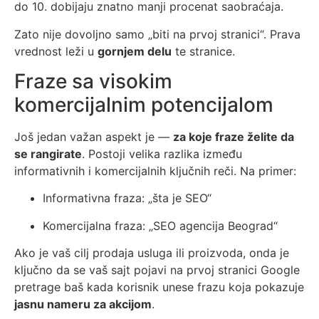
do 10. dobijaju znatno manji procenat saobraćaja.
Zato nije dovoljno samo „biti na prvoj stranici“. Prava
vrednost leži u
gornjem delu
te stranice.
Fraze sa visokim
komercijalnim potencijalom
Još jedan važan aspekt je —
za koje fraze želite da
se rangirate
. Postoji velika razlika između
informativnih i komercijalnih ključnih reči. Na primer:
Informativna fraza: „šta je SEO“
Komercijalna fraza: „SEO agencija Beograd“
Ako je vaš cilj prodaja usluga ili proizvoda, onda je
ključno da se vaš sajt pojavi na prvoj stranici Google
pretrage baš kada korisnik unese frazu koja pokazuje
jasnu nameru za akcijom
.