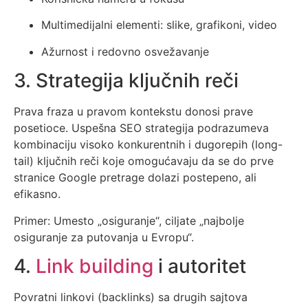
Multimedijalni elementi: slike, grafikoni, video
Ažurnost i redovno osvežavanje
3. Strategija ključnih reči
Prava fraza u pravom kontekstu donosi prave
posetioce. Uspešna SEO strategija podrazumeva
kombinaciju visoko konkurentnih i dugorepih (long-
tail) ključnih reči koje omogućavaju da se do prve
stranice Google pretrage dolazi postepeno, ali
efikasno.
Primer: Umesto „osiguranje“, ciljate „najbolje
osiguranje za putovanja u Evropu“.
4.
Link building
i autoritet
Povratni linkovi (backlinks) sa drugih sajtova