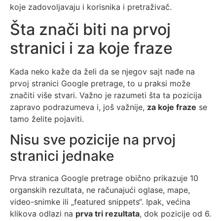
koje zadovoljavaju i korisnika i pretraživač.
Šta znači biti na prvoj
stranici i za koje fraze
Kada neko kaže da želi da se njegov sajt nađe na
prvoj stranici Google pretrage, to u praksi može
značiti više stvari. Važno je razumeti šta ta pozicija
zapravo podrazumeva i, još važnije,
za koje fraze
se
tamo želite pojaviti.
Nisu sve pozicije na prvoj
stranici jednake
Prva stranica Google pretrage obično prikazuje 10
organskih rezultata, ne računajući oglase, mape,
video-snimke ili „featured snippets“. Ipak, većina
klikova odlazi na
prva tri rezultata
, dok pozicije od 6.