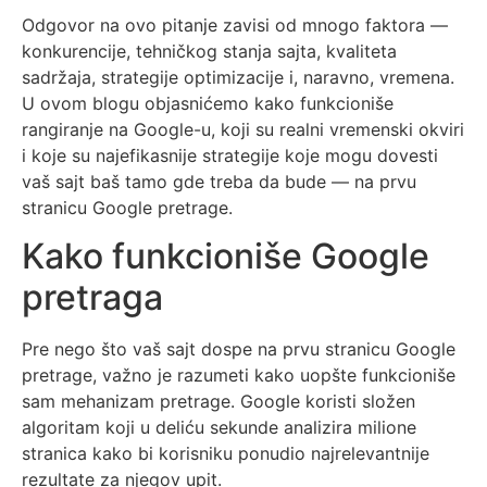
Odgovor na ovo pitanje zavisi od mnogo faktora —
konkurencije, tehničkog stanja sajta, kvaliteta
sadržaja, strategije optimizacije i, naravno, vremena.
U ovom blogu objasnićemo kako funkcioniše
rangiranje na Google-u, koji su realni vremenski okviri
i koje su najefikasnije strategije koje mogu dovesti
vaš sajt baš tamo gde treba da bude — na prvu
stranicu Google pretrage.
Kako funkcioniše Google
pretraga
Pre nego što vaš sajt dospe na prvu stranicu Google
pretrage, važno je razumeti kako uopšte funkcioniše
sam mehanizam pretrage. Google koristi složen
algoritam koji u deliću sekunde analizira milione
stranica kako bi korisniku ponudio najrelevantnije
rezultate za njegov upit.