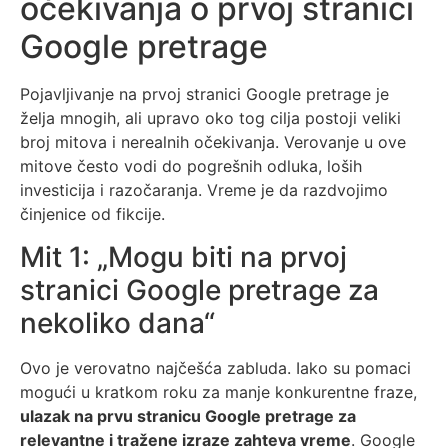
očekivanja o prvoj stranici
Google pretrage
Pojavljivanje na prvoj stranici Google pretrage je
želja mnogih, ali upravo oko tog cilja postoji veliki
broj mitova i nerealnih očekivanja. Verovanje u ove
mitove često vodi do pogrešnih odluka, loših
investicija i razočaranja. Vreme je da razdvojimo
činjenice od fikcije.
Mit 1: „Mogu biti na prvoj
stranici Google pretrage za
nekoliko dana“
Ovo je verovatno najčešća zabluda. Iako su pomaci
mogući u kratkom roku za manje konkurentne fraze,
ulazak na prvu stranicu Google pretrage za
relevantne i tražene izraze zahteva vreme
. Google