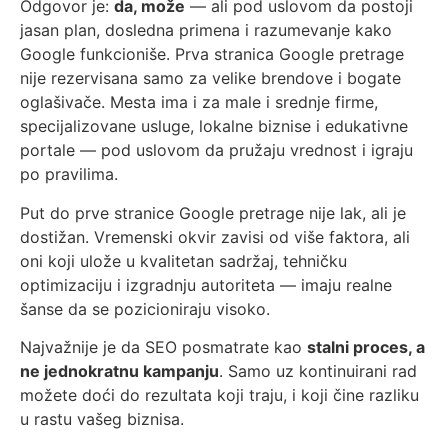
Odgovor je:
da, može
— ali pod uslovom da postoji
jasan plan, dosledna primena i razumevanje kako
Google funkcioniše. Prva stranica Google pretrage
nije rezervisana samo za velike brendove i bogate
oglašivače. Mesta ima i za male i srednje firme,
specijalizovane usluge, lokalne biznise i edukativne
portale — pod uslovom da pružaju vrednost i igraju
po pravilima.
Put do prve stranice Google pretrage nije lak, ali je
dostižan. Vremenski okvir zavisi od više faktora, ali
oni koji ulože u kvalitetan sadržaj, tehničku
optimizaciju i izgradnju autoriteta — imaju realne
šanse da se pozicioniraju visoko.
Najvažnije je da SEO posmatrate kao
stalni proces, a
ne jednokratnu kampanju
. Samo uz kontinuirani rad
možete doći do rezultata koji traju, i koji čine razliku
u rastu vašeg biznisa.