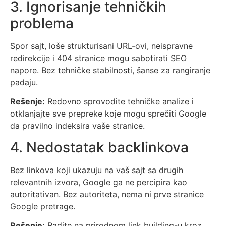
3. Ignorisanje tehničkih
problema
Spor sajt, loše strukturisani URL-ovi, neispravne
redirekcije i 404 stranice mogu sabotirati SEO
napore. Bez tehničke stabilnosti, šanse za rangiranje
padaju.
Rešenje:
Redovno sprovodite tehničke analize i
otklanjajte sve prepreke koje mogu sprečiti Google
da pravilno indeksira vaše stranice.
4. Nedostatak backlinkova
Bez linkova koji ukazuju na vaš sajt sa drugih
relevantnih izvora, Google ga ne percipira kao
autoritativan. Bez autoriteta, nema ni prve stranice
Google pretrage.
Rešenje:
Radite na prirodnom link building-u kroz