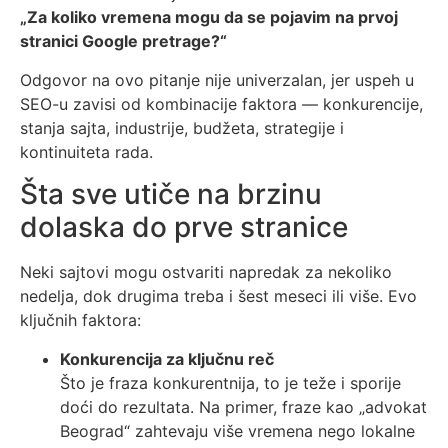
„Za koliko vremena mogu da se pojavim na prvoj
stranici Google pretrage?“
Odgovor na ovo pitanje nije univerzalan, jer uspeh u
SEO-u zavisi od kombinacije faktora — konkurencije,
stanja sajta, industrije, budžeta, strategije i
kontinuiteta rada.
Šta sve utiče na brzinu
dolaska do prve stranice
Neki sajtovi mogu ostvariti napredak za nekoliko
nedelja, dok drugima treba i šest meseci ili više. Evo
ključnih faktora:
Konkurencija za ključnu reč
Što je fraza konkurentnija, to je teže i sporije
doći do rezultata. Na primer, fraze kao „advokat
Beograd“ zahtevaju više vremena nego lokalne