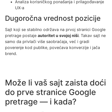
Analiza korisničkog ponašanja i prilagođavanje
UX-a
Dugoročna vrednost pozicije
Sajt koji se stabilno održava na prvoj stranici Google
pretrage postaje
autoritet u svojoj niši
. Takav sajt ne
samo da privlači više saobraćaja, već i gradi
poverenje kod publike, povećava konverzije i jača
brend.
Može li vaš sajt zaista doći
do prve stranice Google
pretrage — i kada?