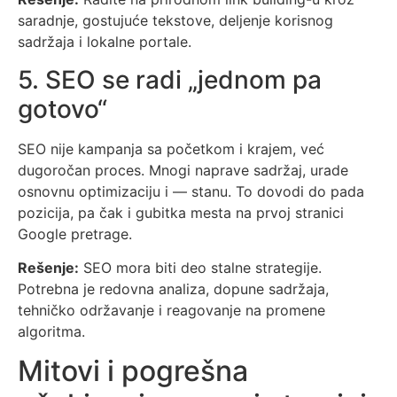
saradnje, gostujuće tekstove, deljenje korisnog
sadržaja i lokalne portale.
5. SEO se radi „jednom pa
gotovo“
SEO nije kampanja sa početkom i krajem, već
dugoročan proces. Mnogi naprave sadržaj, urade
osnovnu optimizaciju i — stanu. To dovodi do pada
pozicija, pa čak i gubitka mesta na prvoj stranici
Google pretrage.
Rešenje:
SEO mora biti deo stalne strategije.
Potrebna je redovna analiza, dopune sadržaja,
tehničko održavanje i reagovanje na promene
algoritma.
Mitovi i pogrešna