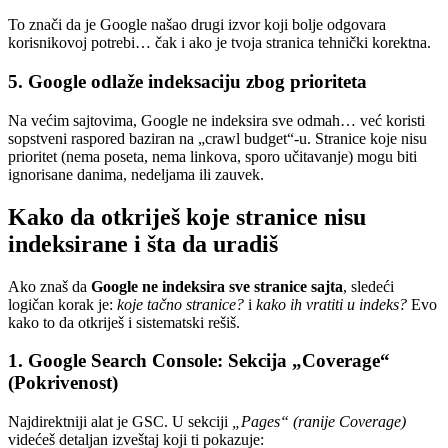
To znači da je Google našao drugi izvor koji bolje odgovara
korisnikovoj potrebi… čak i ako je tvoja stranica tehnički korektna.
5.
Google odlaže indeksaciju zbog prioriteta
Na većim sajtovima, Google ne indeksira sve odmah… već koristi
sopstveni raspored baziran na „crawl budget“-u. Stranice koje nisu
prioritet (nema poseta, nema linkova, sporo učitavanje) mogu biti
ignorisane danima, nedeljama ili zauvek.
Kako da otkriješ koje stranice nisu
indeksirane i šta da uradiš
Ako znaš da
Google ne indeksira sve stranice sajta
, sledeći
logičan korak je:
koje tačno stranice?
i
kako ih vratiti u indeks?
Evo
kako to da otkriješ i sistematski rešiš.
1.
Google Search Console: Sekcija „Coverage“
(Pokrivenost)
Najdirektniji alat je GSC. U sekciji
„Pages“ (ranije Coverage)
videćeš detaljan izveštaj koji ti pokazuje: