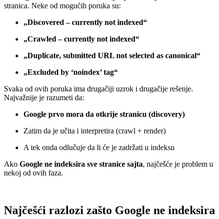
stranica. Neke od mogućih poruka su:
„Discovered – currently not indexed“
„Crawled – currently not indexed“
„Duplicate, submitted URL not selected as canonical“
„Excluded by ‘noindex’ tag“
Svaka od ovih poruka ima drugačiji uzrok i drugačije rešenje.
Najvažnije je razumeti da:
Google prvo mora da otkrije stranicu (discovery)
Zatim da je učita i interpretira (crawl + render)
A tek onda odlučuje da li će je zadržati u indeksu
Ako
Google ne indeksira sve stranice sajta
, najčešće je problem u
nekoj od ovih faza.
Najčešći razlozi zašto Google ne indeksira