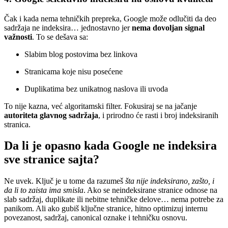
Čak i kada nema tehničkih prepreka, Google može odlučiti da deo
sadržaja ne indeksira… jednostavno jer
nema dovoljan signal
važnosti
. To se dešava sa:
Slabim blog postovima bez linkova
Stranicama koje nisu posećene
Duplikatima bez unikatnog naslova ili uvoda
To nije kazna, već algoritamski filter. Fokusiraj se na jačanje
autoriteta glavnog sadržaja
, i prirodno će rasti i broj indeksiranih
stranica.
Da li je opasno kada Google ne indeksira
sve stranice sajta?
Ne uvek. Ključ je u tome da razumeš
šta nije indeksirano, zašto, i
da li to zaista ima smisla
. Ako se neindeksirane stranice odnose na
slab sadržaj, duplikate ili nebitne tehničke delove… nema potrebe za
panikom. Ali ako gubiš ključne stranice, hitno optimizuj internu
povezanost, sadržaj, canonical oznake i tehničku osnovu.