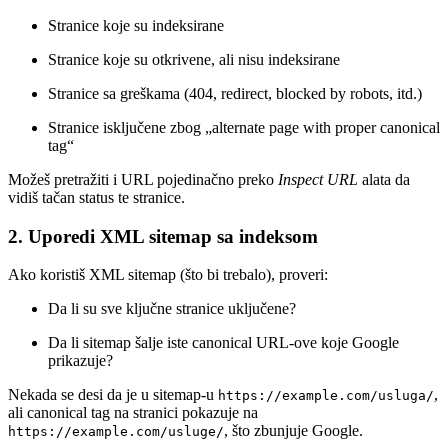
Stranice koje su indeksirane
Stranice koje su otkrivene, ali nisu indeksirane
Stranice sa greškama (404, redirect, blocked by robots, itd.)
Stranice isključene zbog „alternate page with proper canonical
tag“
Možeš pretražiti i URL pojedinačno preko
Inspect URL
alata da
vidiš tačan status te stranice.
2.
Uporedi XML sitemap sa indeksom
Ako koristiš XML sitemap (što bi trebalo), proveri:
Da li su sve ključne stranice uključene?
Da li sitemap šalje iste canonical URL-ove koje Google
prikazuje?
Nekada se desi da je u sitemap-u
,
https://example.com/usluga/
ali canonical tag na stranici pokazuje na
, što zbunjuje Google.
https://example.com/usluge/