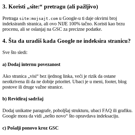
3.
Koristi „site:“ pretragu (ali pažljivo)
Pretraga
u Google-u ti daje okvirni broj
site:mojsajt.com
indeksiranih stranica, ali ovo NIJE 100% tačno. Koristi kao brzu
procenu, ali se oslanjaj na GSC za precizne podatke.
4.
Šta da uradiš kada Google ne indeksira stranicu?
Sve što sledi:
a)
Dodaj internu povezanost
Ako stranica „visi“ bez ijednog linka, veći je rizik da ostane
neotkrivena ili da ne dobije prioritet. Ubaci je u meni, footer, blog
postove ili druge važne stranice.
b)
Revidiraj sadržaj
Dodaj unikatne paragrafe, poboljšaj strukturu, ubaci FAQ ili grafiku.
Google mora da vidi „nešto novo“ što opravdava indeksaciju.
c)
Pošalji ponovo kroz GSC