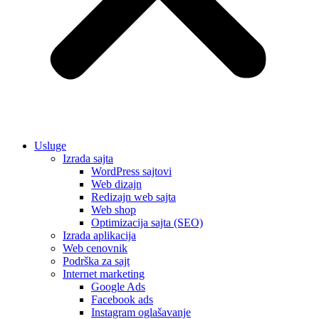
Usluge
Izrada sajta
WordPress sajtovi
Web dizajn
Redizajn web sajta
Web shop
Optimizacija sajta (SEO)
Izrada aplikacija
Web cenovnik
Podrška za sajt
Internet marketing
Google Ads
Facebook ads
Instagram oglašavanje