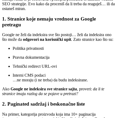
SEO strategije. Evo kako da proceniš da li treba da reaguješ… ili da
ostaneš miran.
1.
Stranice koje nemaju vrednost za Google
pretragu
Google ne želi da indeksira sve što postoji… želi da indeksira ono
što može da
odgovori na korisnički upit
. Zato stranice kao što su:
Politika privatnosti
Pravna dokumentacija
Tehnički redirect URL-ovi
Interni CMS podaci
…ne moraju (i ne treba) da budu indeksirane.
Ako
Google ne indeksira sve stranice sajta
, proveri:
da li te
stranice imaju razlog da se pojave u pretrazi?
2.
Paginated sadržaj i beskonačne liste
Na primer, kategorija proizvoda koja ima 10+ paginacija