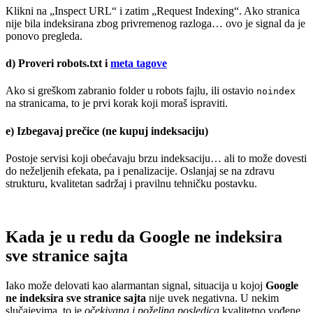
Klikni na „Inspect URL“ i zatim „Request Indexing“. Ako stranica
nije bila indeksirana zbog privremenog razloga… ovo je signal da je
ponovo pregleda.
d)
Proveri robots.txt i
meta tagove
Ako si greškom zabranio folder u robots fajlu, ili ostavio
noindex
na stranicama, to je prvi korak koji moraš ispraviti.
e)
Izbegavaj prečice (ne kupuj indeksaciju)
Postoje servisi koji obećavaju brzu indeksaciju… ali to može dovesti
do neželjenih efekata, pa i penalizacije. Oslanjaj se na zdravu
strukturu, kvalitetan sadržaj i pravilnu tehničku postavku.
Kada je u redu da Google ne indeksira
sve stranice sajta
Iako može delovati kao alarmantan signal, situacija u kojoj
Google
ne indeksira sve stranice sajta
nije uvek negativna. U nekim
slučajevima, to je
očekivana i poželjna posledica
kvalitetno vođene