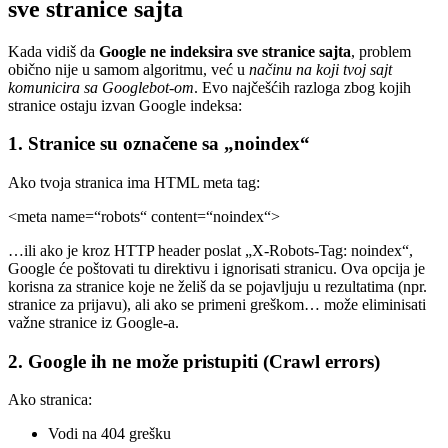
sve stranice sajta
Kada vidiš da
Google ne indeksira sve stranice sajta
, problem
obično nije u samom algoritmu, već u
načinu na koji tvoj sajt
komunicira sa Googlebot-om
. Evo najčešćih razloga zbog kojih
stranice ostaju izvan Google indeksa:
1.
Stranice su označene sa „noindex“
Ako tvoja stranica ima HTML meta tag:
<meta name=“robots“ content=“noindex“>
…ili ako je kroz HTTP header poslat „X-Robots-Tag: noindex“,
Google će poštovati tu direktivu i ignorisati stranicu. Ova opcija je
korisna za stranice koje ne želiš da se pojavljuju u rezultatima (npr.
stranice za prijavu), ali ako se primeni greškom… može eliminisati
važne stranice iz Google-a.
2.
Google ih ne može pristupiti (Crawl errors)
Ako stranica:
Vodi na 404 grešku