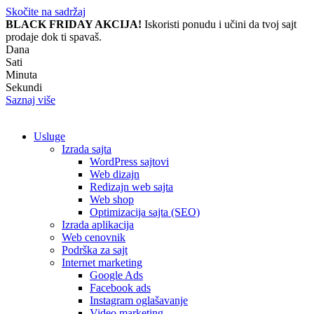
Skočite na sadržaj
BLACK FRIDAY AKCIJA!
Iskoristi ponudu i učini da tvoj sajt
prodaje dok ti spavaš.
Dana
Sati
Minuta
Sekundi
Saznaj više
Usluge
Izrada sajta
WordPress sajtovi
Web dizajn
Redizajn web sajta
Web shop
Optimizacija sajta (SEO)
Izrada aplikacija
Web cenovnik
Podrška za sajt
Internet marketing
Google Ads
Facebook ads
Instagram oglašavanje
Video marketing