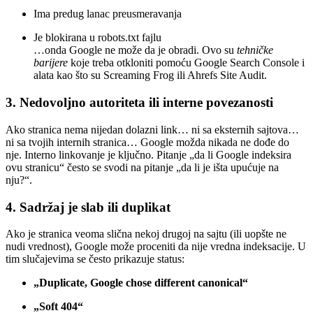
Ima predug lanac preusmeravanja
Je blokirana u robots.txt fajlu
…onda Google ne može da je obradi. Ovo su
tehničke
barijere
koje treba otkloniti pomoću Google Search Console i
alata kao što su Screaming Frog ili Ahrefs Site Audit.
3.
Nedovoljno autoriteta ili interne povezanosti
Ako stranica nema nijedan dolazni link… ni sa eksternih sajtova…
ni sa tvojih internih stranica… Google možda nikada ne dođe do
nje. Interno linkovanje je ključno. Pitanje „da li Google indeksira
ovu stranicu“ često se svodi na pitanje „da li je išta upućuje na
nju?“.
4.
Sadržaj je slab ili duplikat
Ako je stranica veoma slična nekoj drugoj na sajtu (ili uopšte ne
nudi vrednost), Google može proceniti da nije vredna indeksacije. U
tim slučajevima se često prikazuje status:
„Duplicate, Google chose different canonical“
„Soft 404“