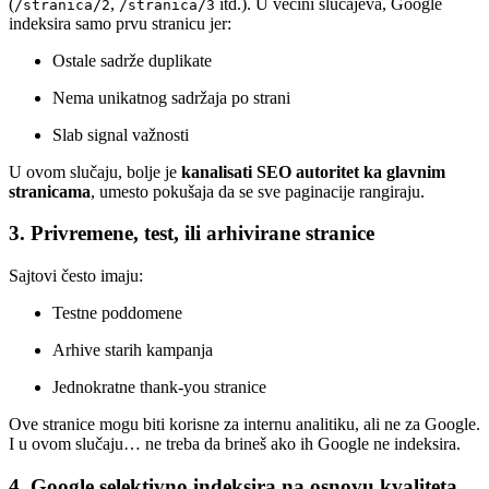
(
,
itd.). U većini slučajeva, Google
/stranica/2
/stranica/3
indeksira samo prvu stranicu jer:
Ostale sadrže duplikate
Nema unikatnog sadržaja po strani
Slab signal važnosti
U ovom slučaju, bolje je
kanalisati SEO autoritet ka glavnim
stranicama
, umesto pokušaja da se sve paginacije rangiraju.
3.
Privremene, test, ili arhivirane stranice
Sajtovi često imaju:
Testne poddomene
Arhive starih kampanja
Jednokratne thank-you stranice
Ove stranice mogu biti korisne za internu analitiku, ali ne za Google.
I u ovom slučaju… ne treba da brineš ako ih Google ne indeksira.
4.
Google selektivno indeksira na osnovu kvaliteta