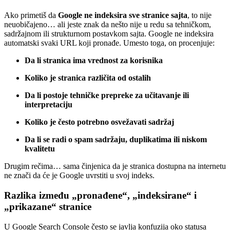
Ako primetiš da
Google ne indeksira sve stranice sajta
, to nije
neuobičajeno… ali jeste znak da nešto nije u redu sa tehničkom,
sadržajnom ili strukturnom postavkom sajta. Google ne indeksira
automatski svaki URL koji pronađe. Umesto toga, on procenjuje:
Da li stranica ima vrednost za korisnika
Koliko je stranica različita od ostalih
Da li postoje tehničke prepreke za učitavanje ili
interpretaciju
Koliko je često potrebno osvežavati sadržaj
Da li se radi o spam sadržaju, duplikatima ili niskom
kvalitetu
Drugim rečima… sama činjenica da je stranica dostupna na internetu
ne znači da će je Google uvrstiti u svoj indeks.
Razlika između „pronađene“, „indeksirane“ i
„prikazane“ stranice
U Google Search Console često se javlja konfuzija oko statusa